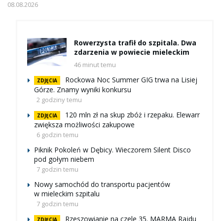
08.08.2026
Rowerzysta trafił do szpitala. Dwa
zdarzenia w powiecie mieleckim
46 minut temu
Rockowa Noc Summer GIG trwa na Lisiej
ZDJĘCIA
Górze. Znamy wyniki konkursu
2 godziny temu
120 mln zł na skup zbóż i rzepaku. Elewarr
ZDJĘCIA
zwiększa możliwości zakupowe
6 godzin temu
Piknik Pokoleń w Dębicy. Wieczorem Silent Disco
pod gołym niebem
7 godzin temu
Nowy samochód do transportu pacjentów
w mieleckim szpitalu
7 godzin temu
Rzeszowianie na czele 35. MARMA Rajdu
ZDJĘCIA