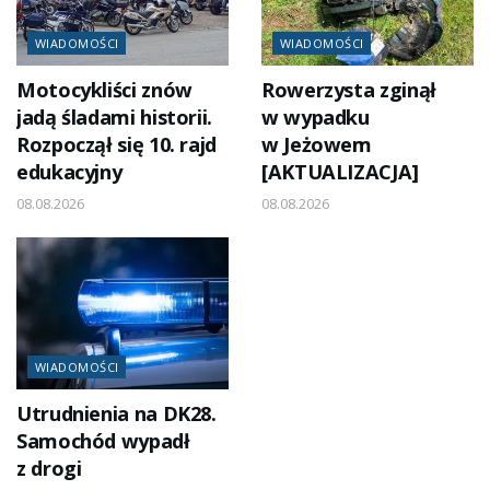
WIADOMOŚCI
WIADOMOŚCI
Motocykliści znów
Rowerzysta zginął
jadą śladami historii.
w wypadku
Rozpoczął się 10. rajd
w Jeżowem
edukacyjny
[AKTUALIZACJA]
08.08.2026
08.08.2026
WIADOMOŚCI
Utrudnienia na DK28.
Samochód wypadł
z drogi