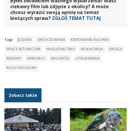
Byłeś świadkiem ważnego wydarzenia? Masz
ciekawy film lub zdjęcie z okolicy? A może
chcesz wyrazić swoją opinię na temat
bieżących spraw?
ZGŁOŚ TEMAT TUTAJ
Tagi:
JEZDNIA
SKRZYŻOWANIE
KIEROWANIE RUCHEM
PRACE BITUMICZNE
NADLEŚNICTWO
WOŁKOWYJA
DROGA
REMONT
KIEROWCY
BALIGRÓD
UTRUDNIENIA
RUCH DROGOWY
Zobacz także