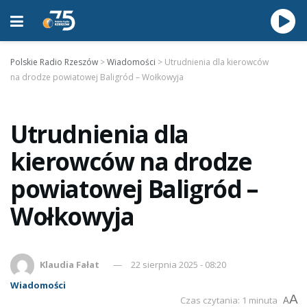
Polskie Radio Rzeszów
>
Wiadomości
>
Utrudnienia dla kierowców
na drodze powiatowej Baligród – Wołkowyja
Utrudnienia dla
kierowców na drodze
powiatowej Baligród –
Wołkowyja
Klaudia Fałat
22 sierpnia 2025 - 08:20
Wiadomości
A
Czas czytania: 1 minuta
A