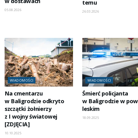
w dostawach
temu
05.08.2026
26.03.2026
WIADOMOŚCI
WIADOMOŚCI
Na cmentarzu
Śmierć policjanta
w Baligrodzie odkryto
w Baligrodzie w pow
szczątki żołnierzy
leskim
z I wojny światowej
18.09.2025
[ZDJĘCIA]
10.10.2025