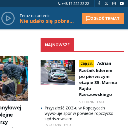
+48 17 222 22 22
Teraz na antenie
ZGŁOŚ TEMAT
Nie udało się pobrać tytułu.
NAJNOWSZE
Adrian
ZDJĘCIA
Rzeźnik liderem
po pierwszym
etapie 35. Marma
Rajdu
Rzeszowskiego
5 GODZIN TEMU
anyłowej
Przyszłość ZOZ-u w Ropczycach
wywołuje spór w powiecie ropczycko-
lejne
sędziszowskim
erzy
5 GODZIN TEMU