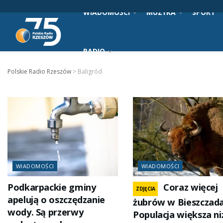
WIADOMOŚCI
MUZYKA
SPORT
RADIO
Polskie Radio Rzeszów
>
Baligród
WIADOMOŚCI
WIADOMOŚCI
Podkarpackie gminy
Coraz więcej
ZDJĘCIA
apelują o oszczędzanie
żubrów w Bieszczada
wody. Są przerwy
Populacja większa ni