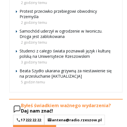
2 godziny temu
Protest przeciwko przebiegowi obwodnicy
Przemyśla
2 godziny temu
Samochód uderzył w ogrodzenie w Iwoniczu.
Droga jest zablokowana
2 godziny temu
Studenci z całego świata poznawali język i kulturę
polską na Uniwersytecie Rzeszowskim
3 godziny temu
Beata Szydło ukarana grzywną za niestawienie się
na przesłuchanie [AKTUALIZACJA]
5 godzin temu
Byłeś świadkiem ważnego wydarzenia?
Daj nam znać!
17 222 22 22
antena@radio.rzeszow.pl