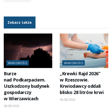
Zobacz także
WIADOMOŚCI
WIADOMOŚCI
Burze
„Krewki Rajd 2026”
nad Podkarpaciem.
w Rzeszowie.
Uszkodzony budynek
Krwiodawcy oddali
gospodarczy
blisko 28 litrów krwi
w Wierzawicach
06.08.2026
06.08.2026