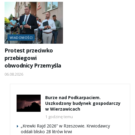
WIADOMOŚCI
Protest przeciwko
przebiegowi
obwodnicy Przemyśla
06.08.2026
Burze nad Podkarpaciem.
Uszkodzony budynek gospodarczy
w Wierzawicach
1 godzinę temu
„Krewki Rajd 2026” w Rzeszowie. Krwiodawcy
oddali blisko 28 litrów krwi