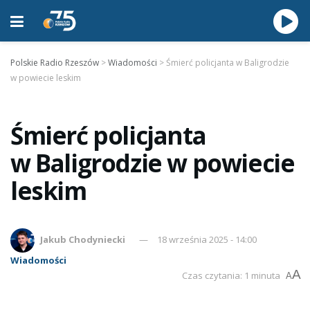
Polskie Radio Rzeszów
>
Wiadomości
>
Śmierć policjanta w Baligrodzie
w powiecie leskim
Śmierć policjanta
w Baligrodzie w powiecie
leskim
Jakub Chodyniecki
18 września 2025 - 14:00
Wiadomości
A
Czas czytania: 1 minuta
A