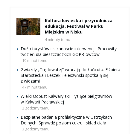
Kultura łowiecka i przyrodnicza
edukacja. Festiwal w Parku
Miejskim w Nisku
4 minuty temu
Dużo turystów i kilkanaście interwencji. Pracowity
tydzień dla bieszczadzkich GOPR-owców
19 minut temu
Gwiazdy „Trędowatej” wracają do Łańcuta. Elżbieta
Starostecka i Leszek Teleszyński spotkają się
z widzami
47 minut temu
Wielki Odpust Kalwaryjski. Tysiące pielgrzymów
w Kalwarii Pacławskiej
2 godziny temu
Bezpłatne badania profilaktyczne w Ustrzykach
Dolnych. Sprawdź poziom cukru i skład ciała
3 godziny temu