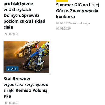
profilaktyczne
Summer GIG na Lisiej
w Ustrzykach
Górze. Znamy wyniki
Dolnych. Sprawdź
konkursu
poziom cukru i skład
08.08.2026 - Aktualizacja
ciała
09.08.2026
09.08.2026
SPORT
Stal Rzeszów
wypuściła zwycięstwo
z rąk. Remis z Polonią
Piła
08.08.2026