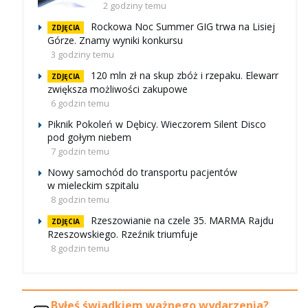
2 godziny temu
Rockowa Noc Summer GIG trwa na Lisiej
ZDJĘCIA
Górze. Znamy wyniki konkursu
3 godziny temu
120 mln zł na skup zbóż i rzepaku. Elewarr
ZDJĘCIA
zwiększa możliwości zakupowe
6 godzin temu
Piknik Pokoleń w Dębicy. Wieczorem Silent Disco
pod gołym niebem
7 godzin temu
Nowy samochód do transportu pacjentów
w mieleckim szpitalu
8 godzin temu
Rzeszowianie na czele 35. MARMA Rajdu
ZDJĘCIA
Rzeszowskiego. Rzeźnik triumfuje
8 godzin temu
Byłeś świadkiem ważnego wydarzenia?