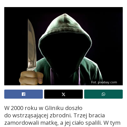
Fot. pixabay.com
W 2000 roku w Gliniku doszło
do wstrząsającej zbrodni. Trzej bracia
zamordowali matkę, a jej ciało spalili. W tym