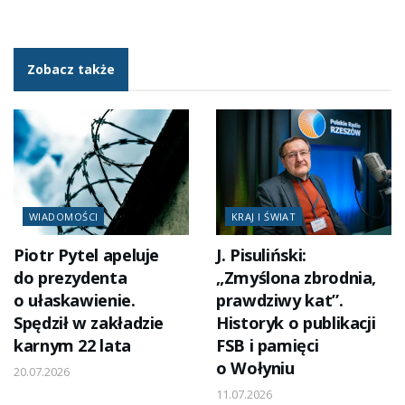
Zobacz także
WIADOMOŚCI
KRAJ I ŚWIAT
Piotr Pytel apeluje
J. Pisuliński:
do prezydenta
„Zmyślona zbrodnia,
o ułaskawienie.
prawdziwy kat”.
Spędził w zakładzie
Historyk o publikacji
karnym 22 lata
FSB i pamięci
o Wołyniu
20.07.2026
11.07.2026