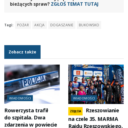
bieżących spraw?
ZGŁOŚ TEMAT TUTAJ
Tagi:
POŻAR
AKCJA
DOGASZANIE
BUKOWSKO
Zobacz także
WIADOMOŚCI
WIADOMOŚCI
Rowerzysta trafił
Rzeszowianie
ZDJĘCIA
do szpitala. Dwa
na czele 35. MARMA
zdarzenia w powiecie
Rajdu Rzeszowskiego.