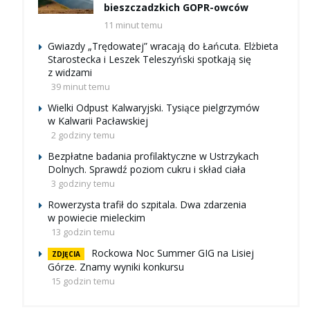
bieszczadzkich GOPR-owców
11 minut temu
Gwiazdy „Trędowatej” wracają do Łańcuta. Elżbieta
Starostecka i Leszek Teleszyński spotkają się
z widzami
39 minut temu
Wielki Odpust Kalwaryjski. Tysiące pielgrzymów
w Kalwarii Pacławskiej
2 godziny temu
Bezpłatne badania profilaktyczne w Ustrzykach
Dolnych. Sprawdź poziom cukru i skład ciała
3 godziny temu
Rowerzysta trafił do szpitala. Dwa zdarzenia
w powiecie mieleckim
13 godzin temu
Rockowa Noc Summer GIG na Lisiej
ZDJĘCIA
Górze. Znamy wyniki konkursu
15 godzin temu