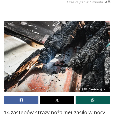
A
Czas czytania: 1 minuta
A
Fot. PPRz/ilustracyjna
14 zastępów straży pożarnej gasiło w nocy