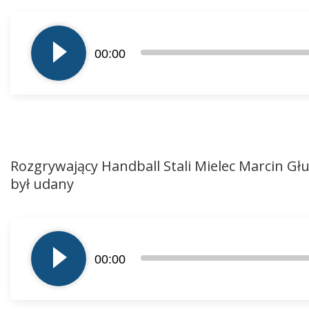
Odtwarzacz
plików
00:00
dźwiękowych
Rozgrywający Handball Stali Mielec Marcin Gł
był udany
Odtwarzacz
plików
00:00
dźwiękowych