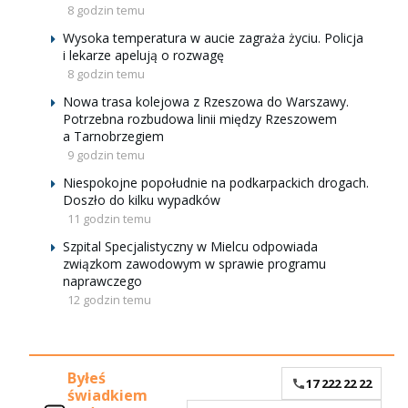
8 godzin temu
Wysoka temperatura w aucie zagraża życiu. Policja
i lekarze apelują o rozwagę
8 godzin temu
Nowa trasa kolejowa z Rzeszowa do Warszawy.
Potrzebna rozbudowa linii między Rzeszowem
a Tarnobrzegiem
9 godzin temu
Niespokojne popołudnie na podkarpackich drogach.
Doszło do kilku wypadków
11 godzin temu
Szpital Specjalistyczny w Mielcu odpowiada
związkom zawodowym w sprawie programu
naprawczego
12 godzin temu
Byłeś
17 222 22 22
świadkiem