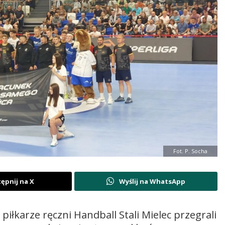
Fot. P. Socha
ępnij na X
Wyślij na WhatsApp
łkarze ręczni Handball Stali Mielec przegrali