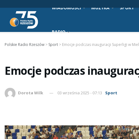
WIADOMOŚCI
MUZYKA
SPORT
RADIO
Polskie Radio Rzeszów
>
Sport
>
Emocje podczas inauguracji Superligi w Mie
Emocje podczas inauguracj
Dorota Wilk
03 września 2025 - 07:13
Sport