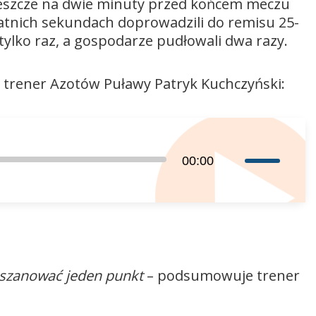
Jeszcze na dwie minuty przed końcem meczu
ostatnich sekundach doprowadzili do remisu 25-
 tylko raz, a gospodarze pudłowali dwa razy.
trener Azotów Puławy Patryk Kuchczyński:
Używaj
00:00
strzałek
do
góry
oraz
do
dołu
a szanować jeden punkt
– podsumowuje trener
aby
zwiększyć