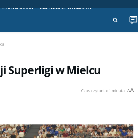
STREFA AUDIO
KALENDARZ WYDARZEŃ
lcu
i Superligi w Mielcu
A
Czas czytania: 1 minuta
A