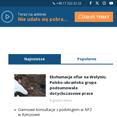
+48 17 222 22 22
Teraz na antenie
ZGŁOŚ TEMAT
Nie udało się pobrać tytułu.
Najnowsze
Popularne
Ekshumacje ofiar na Wołyniu.
Polsko-ukraińska grupa
podsumowała
dotychczasowe prace
8 godzin temu
Darmowe konsultacje z podologiem w NFZ
w Rzeszowie