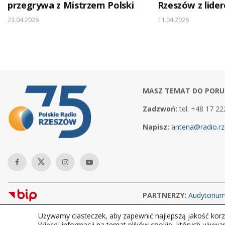
przegrywa z Mistrzem Polski
Rzeszów z lider
23.04.2026
11.04.2026
MASZ TEMAT DO PORU
Zadzwoń:
tel. +48 17 22
Napisz:
antena@radio.rz
PARTNERZY:
Audytoriu
Używamy ciasteczek, aby zapewnić najlepszą jakość korzy
Copyright © 2026Polskie Radio Rzeszów S.A. w likwidacj. Wszelkie
Więcej informacji na temat plików cookie, których używa