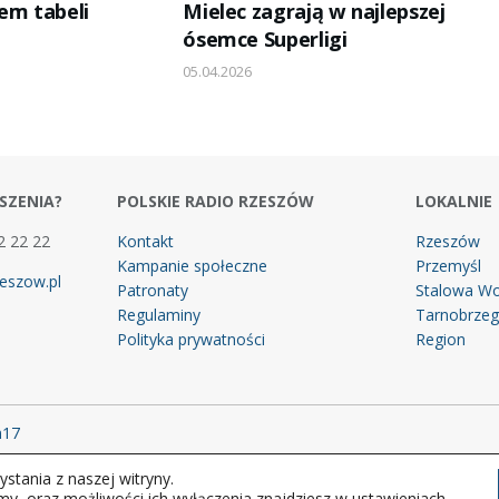
em tabeli
Mielec zagrają w najlepszej
ósemce Superligi
05.04.2026
SZENIA?
POLSKIE RADIO RZESZÓW
LOKALNIE
2 22 22
Kontakt
Rzeszów
Kampanie społeczne
Przemyśl
eszow.pl
Patronaty
Stalowa Wo
Regulaminy
Tarnobrze
Polityka prywatności
Region
m17
stania z naszej witryny.
 prawa zastrzeżone.
my, oraz możliwości ich wyłączenia znajdziesz w ustawieniach.