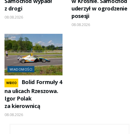
Samochód wypadł
w Krośnie. Samochód
z drogi
uderzył w ogrodzenie
posesji
08.08.2026
08.08.2026
WIADOMOŚCI
Bolid Formuły 4
WIDEO
na ulicach Rzeszowa.
Igor Polak
za kierownicą
08.08.2026