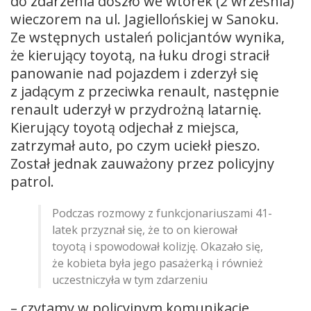
do zdarzenia doszło we wtorek (2 września)
wieczorem na ul. Jagiellońskiej w Sanoku.
Ze wstępnych ustaleń policjantów wynika,
że kierujący toyotą, na łuku drogi stracił
panowanie nad pojazdem i zderzył się
z jadącym z przeciwka renault, następnie
renault uderzył w przydrożną latarnię.
Kierujący toyotą odjechał z miejsca,
zatrzymał auto, po czym uciekł pieszo.
Został jednak zauważony przez policyjny
patrol.
Podczas rozmowy z funkcjonariuszami 41-
latek przyznał się, że to on kierował
toyotą i spowodował kolizję. Okazało się,
że kobieta była jego pasażerką i również
uczestniczyła w tym zdarzeniu
– czytamy w policyjnym komunikacie.