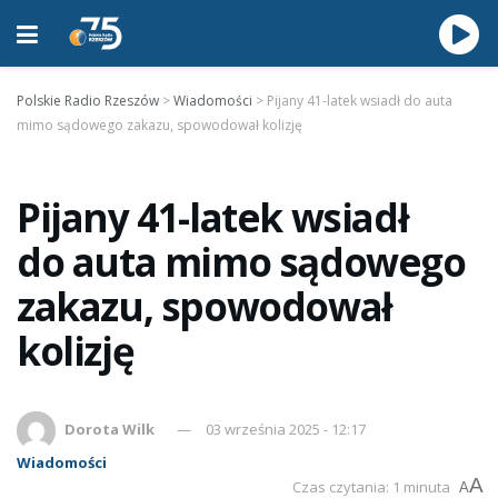
Polskie Radio Rzeszów
>
Wiadomości
>
Pijany 41-latek wsiadł do auta
mimo sądowego zakazu, spowodował kolizję
Pijany 41-latek wsiadł
do auta mimo sądowego
zakazu, spowodował
kolizję
Dorota Wilk
03 września 2025 - 12:17
Wiadomości
A
Czas czytania: 1 minuta
A