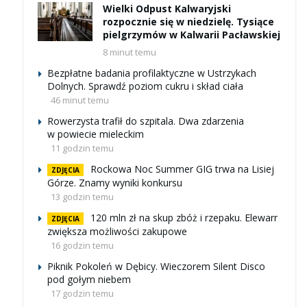
Wielki Odpust Kalwaryjski
rozpocznie się w niedzielę. Tysiące
pielgrzymów w Kalwarii Pacławskiej
8 minut temu
Bezpłatne badania profilaktyczne w Ustrzykach
Dolnych. Sprawdź poziom cukru i skład ciała
46 minut temu
Rowerzysta trafił do szpitala. Dwa zdarzenia
w powiecie mieleckim
11 godzin temu
Rockowa Noc Summer GIG trwa na Lisiej
ZDJĘCIA
Górze. Znamy wyniki konkursu
13 godzin temu
120 mln zł na skup zbóż i rzepaku. Elewarr
ZDJĘCIA
zwiększa możliwości zakupowe
16 godzin temu
Piknik Pokoleń w Dębicy. Wieczorem Silent Disco
pod gołym niebem
17 godzin temu