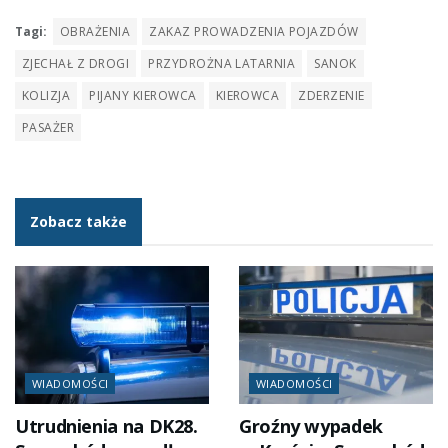
Tagi:
OBRAŻENIA
ZAKAZ PROWADZENIA POJAZDÓW
ZJECHAŁ Z DROGI
PRZYDROŻNA LATARNIA
SANOK
KOLIZJA
PIJANY KIEROWCA
KIEROWCA
ZDERZENIE
PASAŻER
Zobacz także
WIADOMOŚCI
WIADOMOŚCI
Utrudnienia na DK28.
Groźny wypadek