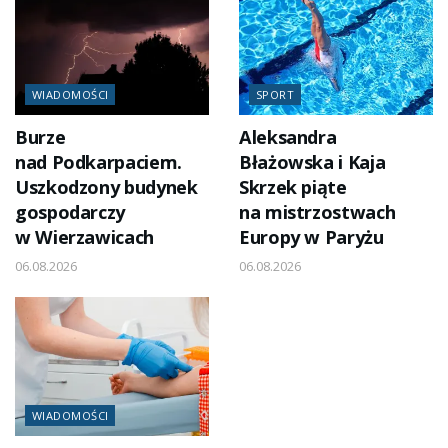
WIADOMOŚCI
SPORT
Burze
Aleksandra
nad Podkarpaciem.
Błażowska i Kaja
Uszkodzony budynek
Skrzek piąte
gospodarczy
na mistrzostwach
w Wierzawicach
Europy w Paryżu
06.08.2026
06.08.2026
WIADOMOŚCI