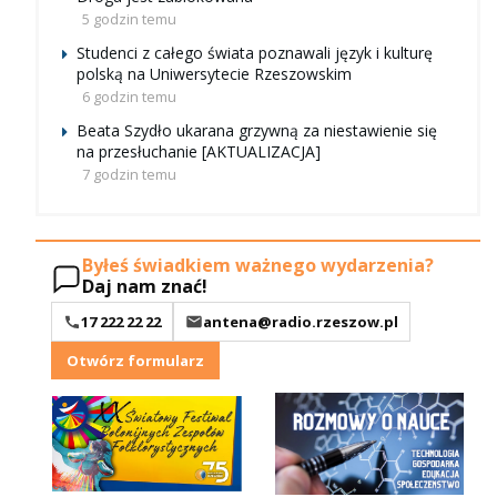
5 godzin temu
Studenci z całego świata poznawali język i kulturę
polską na Uniwersytecie Rzeszowskim
6 godzin temu
Beata Szydło ukarana grzywną za niestawienie się
na przesłuchanie [AKTUALIZACJA]
7 godzin temu
Byłeś świadkiem ważnego wydarzenia?
Daj nam znać!
17 222 22 22
antena@radio.rzeszow.pl
Otwórz formularz