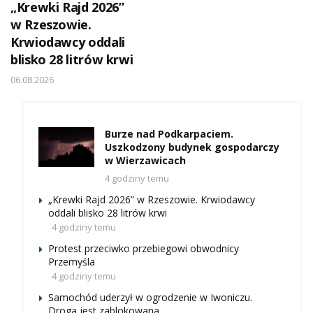
„Krewki Rajd 2026”
w Rzeszowie.
Krwiodawcy oddali
blisko 28 litrów krwi
06.08.2026
Burze nad Podkarpaciem.
Uszkodzony budynek gospodarczy
w Wierzawicach
4 godziny temu
„Krewki Rajd 2026” w Rzeszowie. Krwiodawcy
oddali blisko 28 litrów krwi
4 godziny temu
Protest przeciwko przebiegowi obwodnicy
Przemyśla
4 godziny temu
Samochód uderzył w ogrodzenie w Iwoniczu.
Droga jest zablokowana