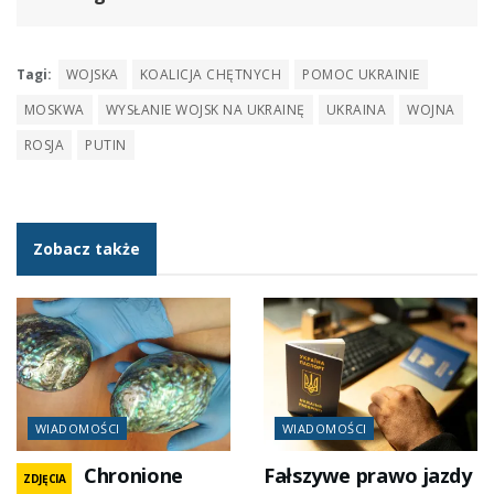
Tagi:
WOJSKA
KOALICJA CHĘTNYCH
POMOC UKRAINIE
MOSKWA
WYSŁANIE WOJSK NA UKRAINĘ
UKRAINA
WOJNA
ROSJA
PUTIN
Zobacz także
WIADOMOŚCI
WIADOMOŚCI
Chronione
Fałszywe prawo jazdy
ZDJĘCIA