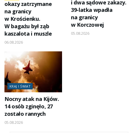
i dwa sądowe zakazy.
okazy zatrzymane
39-latka wpadła
na granicy
na granicy
w Krościenku.
w Korczowej
W bagażu był ząb
kaszalota i muszle
05.08.2026
06.08.2026
KRAJ I ŚWIAT
Nocny atak na Kijów.
14 osób zginęło, 27
zostało rannych
05.08.2026