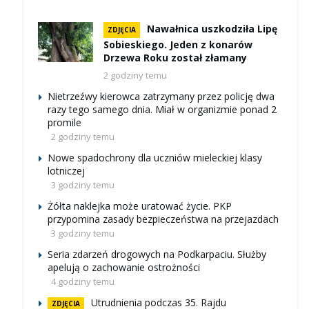
Nawałnica uszkodziła Lipę
ZDJĘCIA
Sobieskiego. Jeden z konarów
Drzewa Roku został złamany
2 godziny temu
Nietrzeźwy kierowca zatrzymany przez policję dwa
razy tego samego dnia. Miał w organizmie ponad 2
promile
2 godziny temu
Nowe spadochrony dla uczniów mieleckiej klasy
lotniczej
3 godziny temu
Żółta naklejka może uratować życie. PKP
przypomina zasady bezpieczeństwa na przejazdach
3 godziny temu
Seria zdarzeń drogowych na Podkarpaciu. Służby
apelują o zachowanie ostrożności
4 godziny temu
Utrudnienia podczas 35. Rajdu
ZDJĘCIA