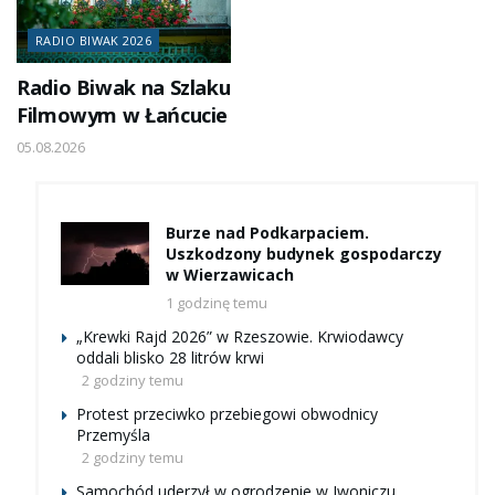
RADIO BIWAK 2026
Radio Biwak na Szlaku
Filmowym w Łańcucie
05.08.2026
Burze nad Podkarpaciem.
Uszkodzony budynek gospodarczy
w Wierzawicach
1 godzinę temu
„Krewki Rajd 2026” w Rzeszowie. Krwiodawcy
oddali blisko 28 litrów krwi
2 godziny temu
Protest przeciwko przebiegowi obwodnicy
Przemyśla
2 godziny temu
Samochód uderzył w ogrodzenie w Iwoniczu.