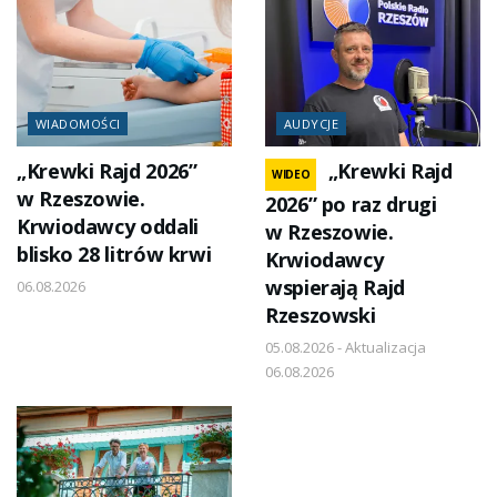
WIADOMOŚCI
AUDYCJE
„Krewki Rajd 2026”
„Krewki Rajd
WIDEO
w Rzeszowie.
2026” po raz drugi
Krwiodawcy oddali
w Rzeszowie.
blisko 28 litrów krwi
Krwiodawcy
wspierają Rajd
06.08.2026
Rzeszowski
05.08.2026 - Aktualizacja
06.08.2026