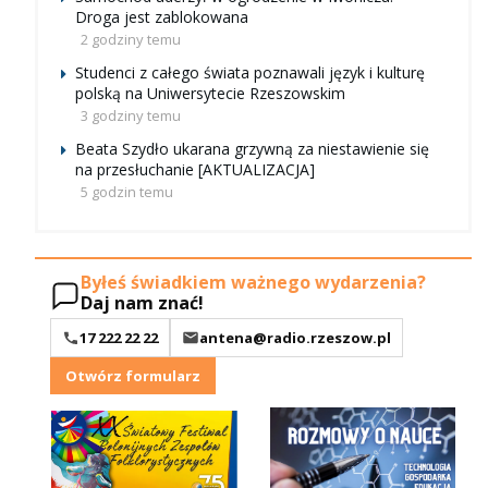
Droga jest zablokowana
2 godziny temu
Studenci z całego świata poznawali język i kulturę
polską na Uniwersytecie Rzeszowskim
3 godziny temu
Beata Szydło ukarana grzywną za niestawienie się
na przesłuchanie [AKTUALIZACJA]
5 godzin temu
Byłeś świadkiem ważnego wydarzenia?
Daj nam znać!
17 222 22 22
antena@radio.rzeszow.pl
Otwórz formularz