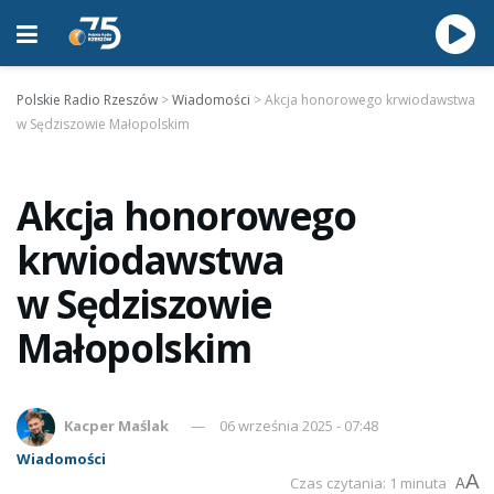
Polskie Radio Rzeszów
>
Wiadomości
>
Akcja honorowego krwiodawstwa
w Sędziszowie Małopolskim
Akcja honorowego
krwiodawstwa
w Sędziszowie
Małopolskim
Kacper Maślak
06 września 2025 - 07:48
Wiadomości
A
Czas czytania: 1 minuta
A