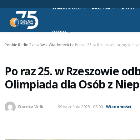
WIADOMOŚCI
MUZYKA
SPORT
RADIO
Polskie Radio Rzeszów
>
Wiadomości
>
Po raz 25. w Rzeszowie odbędzie s
Po raz 25. w Rzeszowie od
Olimpiada dla Osób z Nie
Dorota Wilk
09 września 2025 - 08:00
Wiadomości