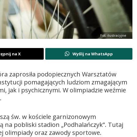
Fot. ilustracyjne
ępnij na X
Wyślij na WhatsApp
która zaprosiła podopiecznych Warsztatów
 instytucji pomagających ludziom zmagającym
i, jak i psychicznymi. W olimpiadzie weźmie
.
mszą św. w kościele garnizonowym
 na pobliski stadion „Podhalańczyk”. Tutaj
j olimpiady oraz zawody sportowe.