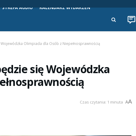
STREFA AUDIO
KALENDARZ WYDARZEŃ
ię Wojewódzka Olimpiada dla Osób z Niepełnosprawnością
będzie się Wojewódzka
pełnosprawnością
A
Czas czytania: 1 minuta
A