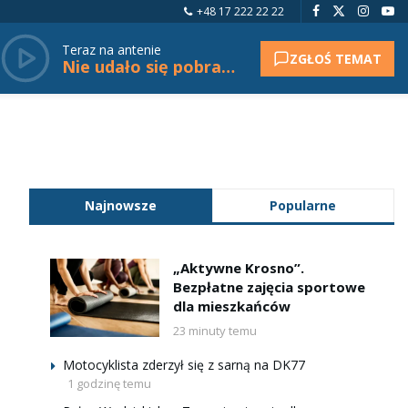
+48 17 222 22 22
Teraz na antenie
ZGŁOŚ TEMAT
Nie udało się pobrać tytułu.
Najnowsze
Popularne
„Aktywne Krosno”.
Bezpłatne zajęcia sportowe
dla mieszkańców
23 minuty temu
Motocyklista zderzył się z sarną na DK77
1 godzinę temu