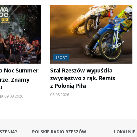
SPORT
a Noc Summer
Stal Rzeszów wypuściła
zwycięstwo z rąk. Remis
órze. Znamy
z Polonią Piła
u
08.08.2026
ja 09.08.2026
SZENIA?
POLSKIE RADIO RZESZÓW
LOKALNIE