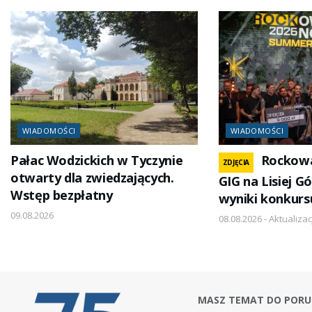
WIADOMOŚCI
WIADOMOŚCI
Pałac Wodzickich w Tyczynie
Rockow
ZDJĘCIA
otwarty dla zwiedzających.
GIG na Lisiej G
Wstęp bezpłatny
wyniki konkurs
09.08.2026
08.08.2026 - Aktualizac
MASZ TEMAT DO PORU