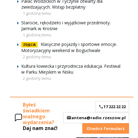
Pałac Wodzickich w Tyczynie otwarty dla
zwiedzających. Wstęp bezpłatny
1 godzinę temu
Starocie, rękodzieło i wyjątkowe przedmioty.
Jarmark w Krośnie
1 godzinę temu
Klasyczne pojazdy i sportowe emocje.
ZDJĘCIA
Motoryzacyjny weekend w Boguchwale
2 godziny temu
Kultura łowiecka i przyrodnicza edukacja. Festiwal
w Parku Miejskim w Nisku
2 godziny temu
Byłeś
17 222 22 22
świadkiem
ważnego
antena@radio.rzeszow.pl
wydarzenia?
Daj nam znać!
Otwórz formularz