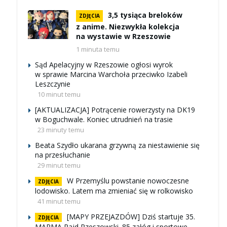
3,5 tysiąca breloków
ZDJĘCIA
z anime. Niezwykła kolekcja
na wystawie w Rzeszowie
1 minuta temu
Sąd Apelacyjny w Rzeszowie ogłosi wyrok
w sprawie Marcina Warchoła przeciwko Izabeli
Leszczynie
10 minut temu
[AKTUALIZACJA] Potrącenie rowerzysty na DK19
w Boguchwale. Koniec utrudnień na trasie
23 minuty temu
Beata Szydło ukarana grzywną za niestawienie się
na przesłuchanie
29 minut temu
W Przemyślu powstanie nowoczesne
ZDJĘCIA
lodowisko. Latem ma zmieniać się w rolkowisko
41 minut temu
[MAPY PRZEJAZDÓW] Dziś startuje 35.
ZDJĘCIA
MARMA Rajd Rzeszowski. 85 załóg i sportowe