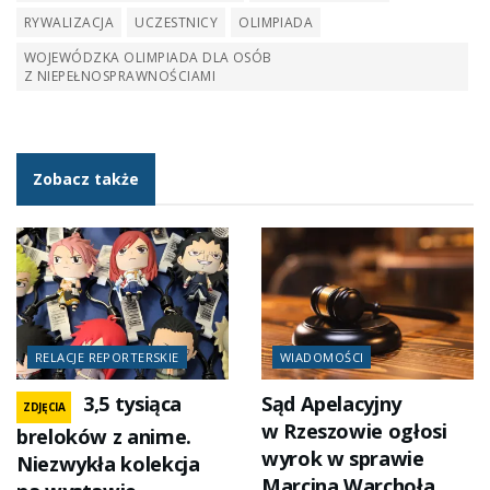
RYWALIZACJA
UCZESTNICY
OLIMPIADA
WOJEWÓDZKA OLIMPIADA DLA OSÓB
Z NIEPEŁNOSPRAWNOŚCIAMI
Zobacz także
RELACJE REPORTERSKIE
WIADOMOŚCI
3,5 tysiąca
Sąd Apelacyjny
ZDJĘCIA
w Rzeszowie ogłosi
breloków z anime.
wyrok w sprawie
Niezwykła kolekcja
Marcina Warchoła