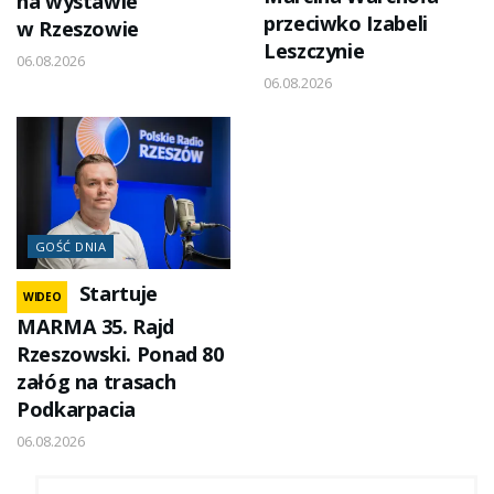
na wystawie
przeciwko Izabeli
w Rzeszowie
Leszczynie
06.08.2026
06.08.2026
GOŚĆ DNIA
Startuje
WIDEO
MARMA 35. Rajd
Rzeszowski. Ponad 80
załóg na trasach
Podkarpacia
06.08.2026