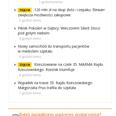
1 godzinę temu
120 mln zł na skup zbóż i rzepaku. Elewarr
ZDJĘCIA
zwiększa możliwości zakupowe
5 godzin temu
Piknik Pokoleń w Dębicy. Wieczorem Silent Disco
pod gołym niebem
6 godzin temu
Nowy samochód do transportu pacjentów
w mieleckim szpitalu
6 godzin temu
Rzeszowianie na czele 35. MARMA Rajdu
ZDJĘCIA
Rzeszowskiego. Rzeźnik triumfuje
6 godzin temu
Wypadek na trasie 35. Rajdu Rzeszowskiego.
Małgorzata Prus trafiła do szpitala
7 godzin temu
Byłeś świadkiem ważnego wydarzenia?