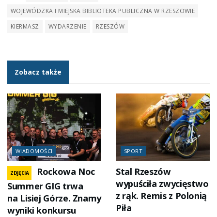
WOJEWÓDZKA I MIEJSKA BIBLIOTEKA PUBLICZNA W RZESZOWIE
KIERMASZ
WYDARZENIE
RZESZÓW
Zobacz także
WIADOMOŚCI
SPORT
Rockowa Noc
Stal Rzeszów
ZDJĘCIA
wypuściła zwycięstwo
Summer GIG trwa
z rąk. Remis z Polonią
na Lisiej Górze. Znamy
Piła
wyniki konkursu