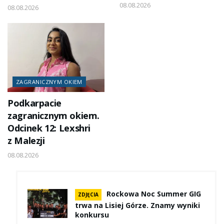
08.08.2026
08.08.2026
ZAGRANICZNYM OKIEM
Podkarpacie
zagranicznym okiem.
Odcinek 12: Lexshri
z Malezji
08.08.2026
Rockowa Noc Summer GIG
ZDJĘCIA
trwa na Lisiej Górze. Znamy wyniki
konkursu