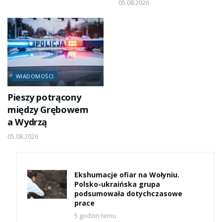
05.08.2026
WIADOMOŚCI
Pieszy potrącony
między Grębowem
a Wydrzą
05.08.2026
Ekshumacje ofiar na Wołyniu.
Polsko-ukraińska grupa
podsumowała dotychczasowe
prace
5 godzin temu