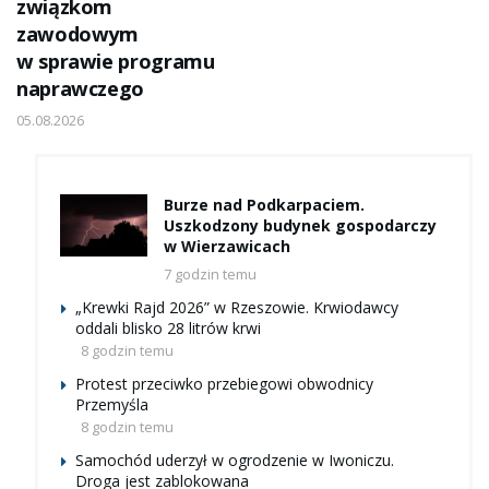
związkom
zawodowym
w sprawie programu
naprawczego
05.08.2026
Burze nad Podkarpaciem.
Uszkodzony budynek gospodarczy
w Wierzawicach
7 godzin temu
„Krewki Rajd 2026” w Rzeszowie. Krwiodawcy
oddali blisko 28 litrów krwi
8 godzin temu
Protest przeciwko przebiegowi obwodnicy
Przemyśla
8 godzin temu
Samochód uderzył w ogrodzenie w Iwoniczu.
Droga jest zablokowana