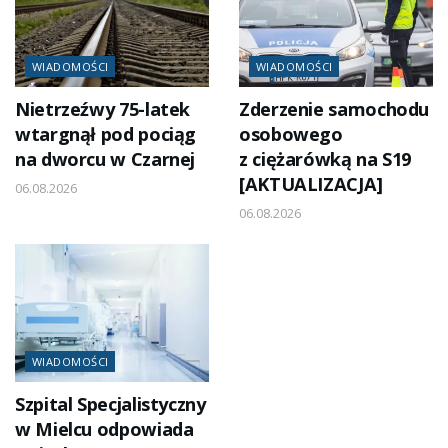
WIADOMOŚCI
WIADOMOŚCI
Nietrzeźwy 75-latek
Zderzenie samochodu
wtargnął pod pociąg
osobowego
na dworcu w Czarnej
z ciężarówką na S19
[AKTUALIZACJA]
06.08.2026
06.08.2026
WIADOMOŚCI
Szpital Specjalistyczny
w Mielcu odpowiada