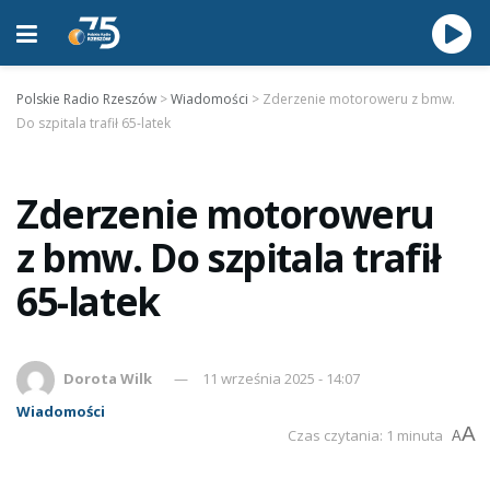
Polskie Radio Rzeszów
>
Wiadomości
>
Zderzenie motoroweru z bmw.
Do szpitala trafił 65-latek
Zderzenie motoroweru
z bmw. Do szpitala trafił
65-latek
Dorota Wilk
11 września 2025 - 14:07
Wiadomości
A
Czas czytania: 1 minuta
A