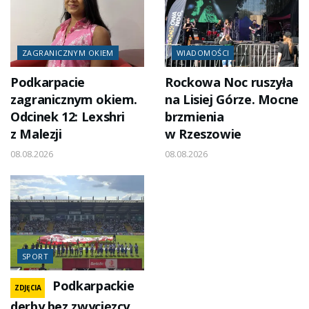
ZAGRANICZNYM OKIEM
WIADOMOŚCI
Podkarpacie
Rockowa Noc ruszyła
zagranicznym okiem.
na Lisiej Górze. Mocne
Odcinek 12: Lexshri
brzmienia
z Malezji
w Rzeszowie
08.08.2026
08.08.2026
SPORT
Podkarpackie
ZDJĘCIA
derby bez zwycięzcy.