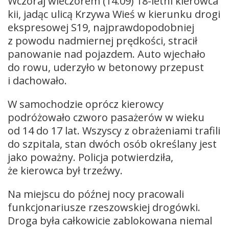
Wczoraj wieczorem (14.09) 18-letni kierowca
kii, jadąc ulicą Krzywa Wieś w kierunku drogi
ekspresowej S19, najprawdopodobniej
z powodu nadmiernej prędkości, stracił
panowanie nad pojazdem. Auto wjechało
do rowu, uderzyło w betonowy przepust
i dachowało.
W samochodzie oprócz kierowcy
podróżowało czworo pasażerów w wieku
od 14 do 17 lat. Wszyscy z obrażeniami trafili
do szpitala, stan dwóch osób określany jest
jako poważny. Policja potwierdziła,
że kierowca był trzeźwy.
Na miejscu do późnej nocy pracowali
funkcjonariusze rzeszowskiej drogówki.
Droga była całkowicie zablokowana niemal