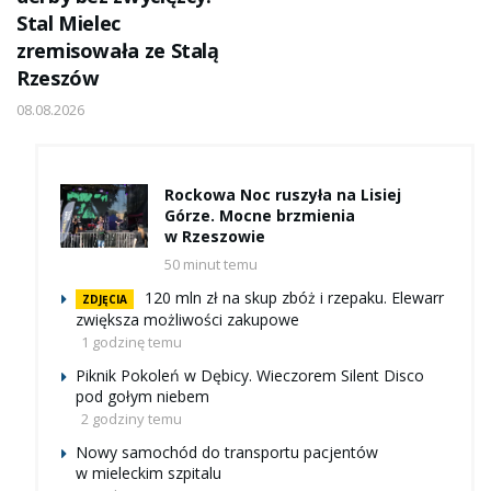
Stal Mielec
zremisowała ze Stalą
Rzeszów
08.08.2026
Rockowa Noc ruszyła na Lisiej
Górze. Mocne brzmienia
w Rzeszowie
50 minut temu
120 mln zł na skup zbóż i rzepaku. Elewarr
ZDJĘCIA
zwiększa możliwości zakupowe
1 godzinę temu
Piknik Pokoleń w Dębicy. Wieczorem Silent Disco
pod gołym niebem
2 godziny temu
Nowy samochód do transportu pacjentów
w mieleckim szpitalu