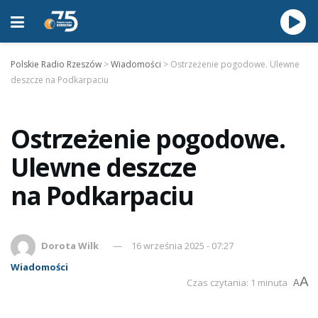
Polskie Radio Rzeszów
>
Wiadomości
>
Ostrzeżenie pogodowe. Ulewne
deszcze na Podkarpaciu
Ostrzeżenie pogodowe.
Ulewne deszcze
na Podkarpaciu
Dorota Wilk
16 września 2025 - 07:27
Wiadomości
A
Czas czytania: 1 minuta
A