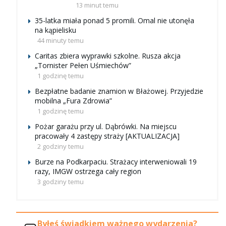
13 minut temu
35-latka miała ponad 5 promili. Omal nie utonęła
na kąpielisku
44 minuty temu
Caritas zbiera wyprawki szkolne. Rusza akcja
„Tornister Pełen Uśmiechów”
1 godzinę temu
Bezpłatne badanie znamion w Błażowej. Przyjedzie
mobilna „Fura Zdrowia”
1 godzinę temu
Pożar garażu przy ul. Dąbrówki. Na miejscu
pracowały 4 zastępy straży [AKTUALIZACJA]
2 godziny temu
Burze na Podkarpaciu. Strażacy interweniowali 19
razy, IMGW ostrzega cały region
3 godziny temu
Byłeś świadkiem ważnego wydarzenia?