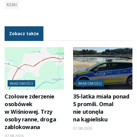
RZEKI
Zobacz także
WIADOMOŚCI
WIADOMOŚCI
Czołowe zderzenie
35-latka miała ponad
osobówek
5 promili. Omal
w Wiśniowej. Trzy
nie utonęła
osoby ranne, droga
na kąpielisku
zablokowana
07.08.2026
07.08.2026