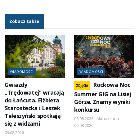
Zobacz także
WIADOMOŚCI
WIADOMOŚCI
Gwiazdy
Rockowa Noc
ZDJĘCIA
„Trędowatej” wracają
Summer GIG na Lisiej
do Łańcuta. Elżbieta
Górze. Znamy wyniki
Starostecka i Leszek
konkursu
Teleszyński spotkają
08.08.2026 - Aktualizacja
się z widzami
09.08.2026
09.08.2026