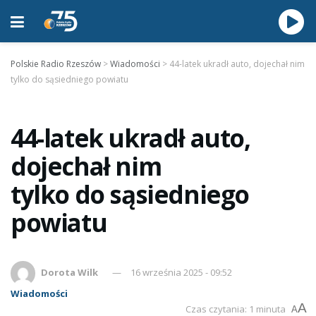
Polskie Radio Rzeszów
>
Wiadomości
>
44-latek ukradł auto, dojechał nim
tylko do sąsiedniego powiatu
44-latek ukradł auto,
dojechał nim
tylko do sąsiedniego
powiatu
Dorota Wilk
16 września 2025 - 09:52
Wiadomości
A
Czas czytania: 1 minuta
A