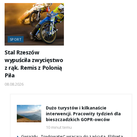
SPORT
Stal Rzeszów
wypuściła zwycięstwo
z rąk. Remis z Polonią
Piła
08.08.2026
Dużo turystów i kilkanaście
interwencji. Pracowity tydzień dla
bieszczadzkich GOPR-owców
10 minut temu
Gwiazdy „Trędowatej” wracają do Łańcuta. Elżbieta