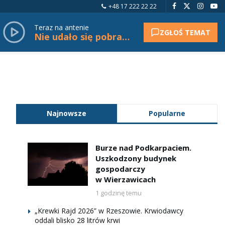
+48 17 222 22 22
Teraz na antenie
ZGŁOŚ TEMAT
Nie udało się pobrać tytułu.
Najnowsze
Popularne
Burze nad Podkarpaciem.
Uszkodzony budynek
gospodarczy
w Wierzawicach
1 godzinę temu
„Krewki Rajd 2026” w Rzeszowie. Krwiodawcy
oddali blisko 28 litrów krwi