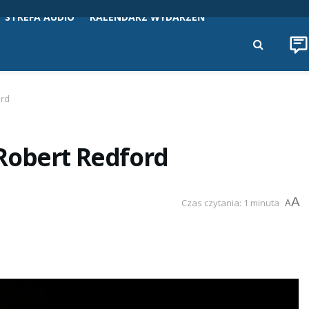
STREFA AUDIO
KALENDARZ WYDARZEŃ
ord
Robert Redford
A
Czas czytania: 1 minuta
A