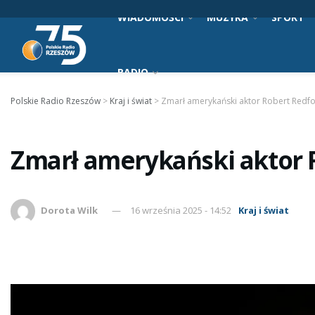
WIADOMOŚCI
MUZYKA
SPORT
RADIO
Polskie Radio Rzeszów
>
Kraj i świat
>
Zmarł amerykański aktor Robert Redf
Zmarł amerykański aktor 
Dorota Wilk
16 września 2025 - 14:52
Kraj i świat