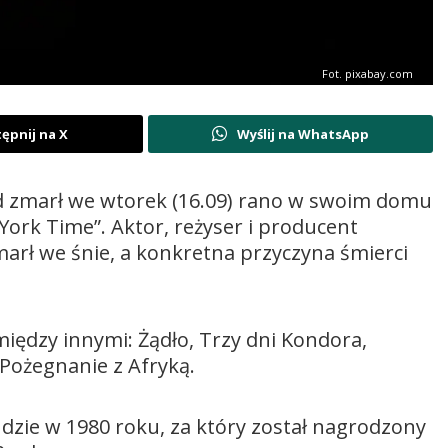
Fot. pixabay.com
ępnij na X
Wyślij na WhatsApp
 zmarł we wtorek (16.09) rano w swoim domu
ork Time”. Aktor, reżyser i producent
zmarł we śnie, a konkretna przyczyna śmierci
między innymi: Żądło, Trzy dni Kondora,
 Pożegnanie z Afryką.
udzie w 1980 roku, za który został nagrodzony