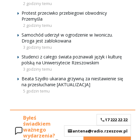
2 godziny temu
Protest przeciwko przebiegowi obwodnicy
Przemyśla
2 godziny temu
Samochód uderzył w ogrodzenie w Iwoniczu.
Droga jest zablokowana
3 godziny temu
Studenci z całego świata poznawali język i kulturę
polską na Uniwersytecie Rzeszowskim
3 godziny temu
Beata Szydło ukarana grzywną za niestawienie się
na przesłuchanie [AKTUALIZACJA]
5 godzin temu
Byłeś
17 222 22 22
świadkiem
ważnego
antena@radio.rzeszow.pl
wydarzenia?