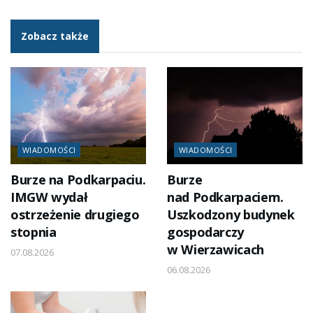
Zobacz także
WIADOMOŚCI
WIADOMOŚCI
Burze na Podkarpaciu.
Burze
IMGW wydał
nad Podkarpaciem.
ostrzeżenie drugiego
Uszkodzony budynek
stopnia
gospodarczy
w Wierzawicach
07.08.2026
06.08.2026