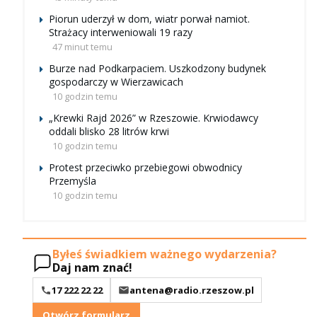
Piorun uderzył w dom, wiatr porwał namiot.
Strażacy interweniowali 19 razy
47 minut temu
Burze nad Podkarpaciem. Uszkodzony budynek
gospodarczy w Wierzawicach
10 godzin temu
„Krewki Rajd 2026” w Rzeszowie. Krwiodawcy
oddali blisko 28 litrów krwi
10 godzin temu
Protest przeciwko przebiegowi obwodnicy
Przemyśla
10 godzin temu
Byłeś świadkiem ważnego wydarzenia?
Daj nam znać!
17 222 22 22
antena@radio.rzeszow.pl
Otwórz formularz