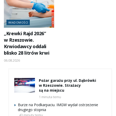
WIADOMOŚCI
„Krewki Rajd 2026”
w Rzeszowie.
Krwiodawcy oddali
blisko 28 litrów krwi
06.08.2026
Pożar garażu przy ul. Dąbrówki
w Rzeszowie. Strażacy
są na miejscu
1 minuta temu
Burze na Podkarpaciu. IMGW wydał ostrzeżenie
drugiego stopnia
43 minuty temu