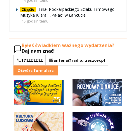
14 godzin temu
Finał Podkarpackiego Szlaku Filmowego.
ZDJĘCIA
Muzyka Kilara i „Pałac” w Łańcucie
15 godzin temu
Byłeś świadkiem ważnego wydarzenia?
Daj nam znać!
17 222 22 22
antena@radio.rzeszow.pl
Otwórz formularz