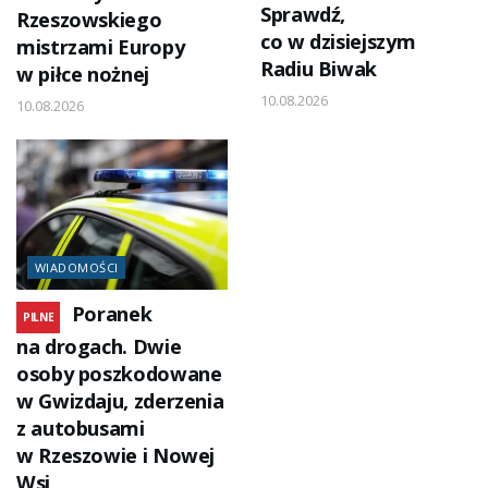
Sprawdź,
Rzeszowskiego
co w dzisiejszym
mistrzami Europy
Radiu Biwak
w piłce nożnej
10.08.2026
10.08.2026
WIADOMOŚCI
Poranek
PILNE
na drogach. Dwie
osoby poszkodowane
w Gwizdaju, zderzenia
z autobusami
w Rzeszowie i Nowej
Wsi