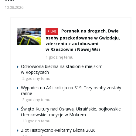
10.08.2026
Poranek na drogach. Dwie
PILNE
osoby poszkodowane w Gwizdaju,
zderzenia z autobusami
w Rzeszowie i Nowej Wsi
1 godzinę temu
Odnowiona bieżnia na stadionie miejskim
w Ropczycach
2 godziny temu
Wypadek na A4 i kolizja na S19. Trzy osoby zostały
ranne
3 godziny temu
Święto Kultury nad Osławą. Ukraińskie, bojkowskie
i łemkowskie tradycje w Mokrem
13 godzin temu
Zlot Historyczno-Militarny Blizna 2026