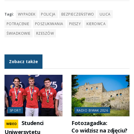
Tagi:
WYPADEK
POLICJA
BEZPIECZEŃSTWO
ULICA
POTRĄCENIE
POSZUKIWANIA
PIESZY
KIEROWCA
ŚWIADKOWIE
RZESZÓW
Zobacz także
SPORT
RADIO BIWAK 2026
Studenci
Fotozagadka:
WIDEO
Co widzisz na zdjęciu?
Uniwersytetu