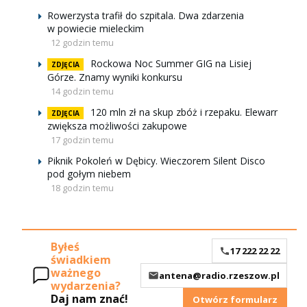
Rowerzysta trafił do szpitala. Dwa zdarzenia
w powiecie mieleckim
12 godzin temu
Rockowa Noc Summer GIG na Lisiej
ZDJĘCIA
Górze. Znamy wyniki konkursu
14 godzin temu
120 mln zł na skup zbóż i rzepaku. Elewarr
ZDJĘCIA
zwiększa możliwości zakupowe
17 godzin temu
Piknik Pokoleń w Dębicy. Wieczorem Silent Disco
pod gołym niebem
18 godzin temu
Byłeś
17 222 22 22
świadkiem
ważnego
antena@radio.rzeszow.pl
wydarzenia?
Daj nam znać!
Otwórz formularz