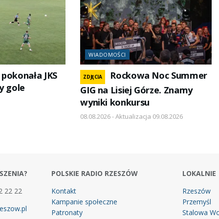
WIADOMOŚCI
 pokonała JKS
Rockowa Noc Summer
ZDJĘCIA
y gole
GIG na Lisiej Górze. Znamy
wyniki konkursu
08.08.2026 - Aktualizacja 09.08.2026
SZENIA?
POLSKIE RADIO RZESZÓW
LOKALNIE
2 22 22
Kontakt
Rzeszów
Kampanie społeczne
Przemyśl
eszow.pl
Patronaty
Stalowa Wo