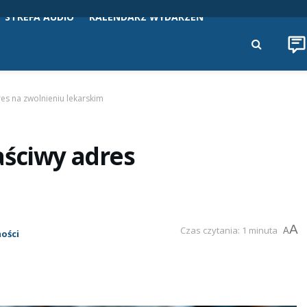
STREFA AUDIO
KALENDARZ WYDARZEŃ
es na zwolnieniu lekarskim
aściwy adres
A
Czas czytania: 1 minuta
A
ości