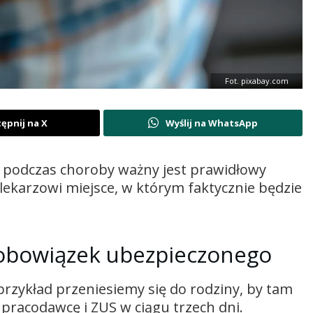
Fot. pixabay.com
ępnij na X
Wyślij na WhatsApp
 podczas choroby ważny jest prawidłowy
lekarzowi miejsce, w którym faktycznie będzie
 obowiązek ubezpieczonego
 przykład przeniesiemy się do rodziny, by tam
pracodawcę i ZUS w ciągu trzech dni.