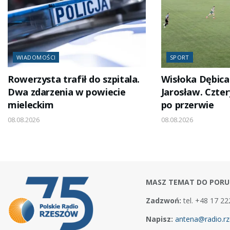
WIADOMOŚCI
SPORT
Rowerzysta trafił do szpitala.
Wisłoka Dębica
Dwa zdarzenia w powiecie
Jarosław. Czter
mieleckim
po przerwie
08.08.2026
08.08.2026
MASZ TEMAT DO PORU
Zadzwoń:
tel. +48 17 22
Napisz:
antena@radio.rz