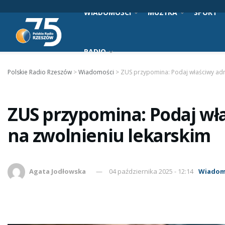
WIADOMOŚCI
MUZYKA
SPORT
RADIO
Polskie Radio Rzeszów
>
Wiadomości
>
ZUS przypomina: Podaj właściwy adr
ZUS przypomina: Podaj wł
na zwolnieniu lekarskim
Agata Jodłowska
04 października 2025 - 12:14
Wiadom