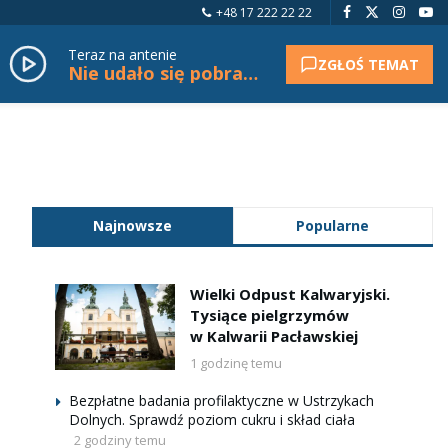
+48 17 222 22 22
Teraz na antenie
ZGŁOŚ TEMAT
Nie udało się pobrać tytułu.
Najnowsze
Popularne
Wielki Odpust Kalwaryjski.
Tysiące pielgrzymów
w Kalwarii Pacławskiej
1 godzinę temu
Bezpłatne badania profilaktyczne w Ustrzykach
Dolnych. Sprawdź poziom cukru i skład ciała
2 godziny temu