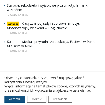
Starocie, rękodzieło i wyjątkowe przedmioty. Jarmark
w Krośnie
2 GODZINY TEMU
Klasyczne pojazdy i sportowe emocje.
ZDJĘCIA
Motoryzacyjny weekend w Boguchwale
3 GODZINY TEMU
Kultura łowiecka i przyrodnicza edukacja. Festiwal w Parku
Miejskim w Nisku
3 GODZINY TEMU
Używamy ciasteczek, aby zapewnić najlepszą jakość
korzystania z naszej witryny.
Więcej informacji na temat plików cookie, których używamy,
oraz możliwości ich wyłączenia znajdziesz w ustawieniach.
Copyright © 2026Polskie Radio Rzeszów S.A. w likwidacj.
Wszelkie prawa zastrzeżone.
Akceptuj
Odrzuć
Ustawienia