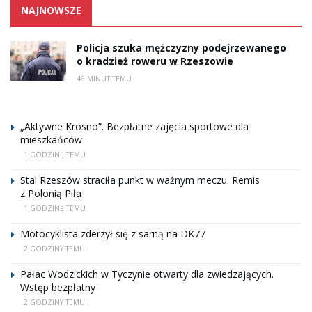
NAJNOWSZE
Policja szuka mężczyzny podejrzewanego
o kradzież roweru w Rzeszowie
46 MINUT TEMU
„Aktywne Krosno”. Bezpłatne zajęcia sportowe dla
mieszkańców
1 GODZINĘ TEMU
Stal Rzeszów straciła punkt w ważnym meczu. Remis
z Polonią Piła
1 GODZINĘ TEMU
Motocyklista zderzył się z sarną na DK77
2 GODZINY TEMU
Pałac Wodzickich w Tyczynie otwarty dla zwiedzających.
Wstęp bezpłatny
2 GODZINY TEMU