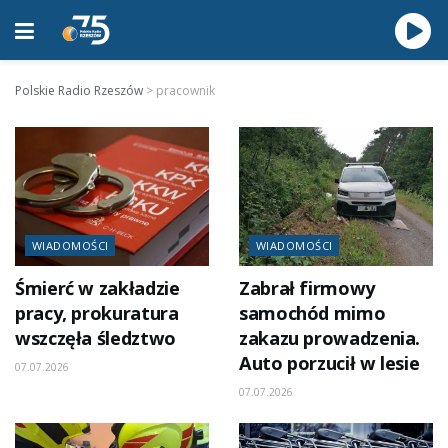
Polskie Radio Rzeszów
>
pracownik
WIADOMOŚCI
WIADOMOŚCI
Śmierć w zakładzie
Zabrał firmowy
pracy, prokuratura
samochód mimo
wszczęła śledztwo
zakazu prowadzenia.
Auto porzucił w lesie
07.07.2026
07.07.2026