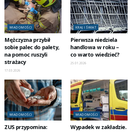
WIADOMOŚCI
KRAJ I ŚWIAT
Mężczyzna przybił
Pierwsza niedziela
sobie palec do palety,
handlowa w roku –
na pomoc ruszyli
co warto wiedzieć?
strażacy
25.01.2026
17.03.2026
WIADOMOŚCI
WIADOMOŚCI
ZUS przypomina:
Wypadek w zakładzie.