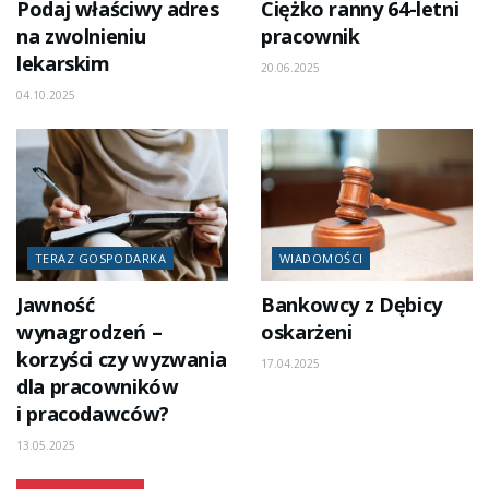
Podaj właściwy adres
Ciężko ranny 64-letni
na zwolnieniu
pracownik
lekarskim
20.06.2025
04.10.2025
TERAZ GOSPODARKA
WIADOMOŚCI
Jawność
Bankowcy z Dębicy
wynagrodzeń –
oskarżeni
korzyści czy wyzwania
17.04.2025
dla pracowników
i pracodawców?
13.05.2025