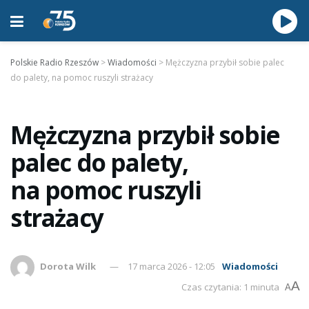
Polskie Radio Rzeszów
>
Wiadomości
>
Mężczyzna przybił sobie palec
do palety, na pomoc ruszyli strażacy
Mężczyzna przybił sobie
palec do palety,
na pomoc ruszyli
strażacy
Dorota Wilk
17 marca 2026 - 12:05
Wiadomości
A
Czas czytania: 1 minuta
A