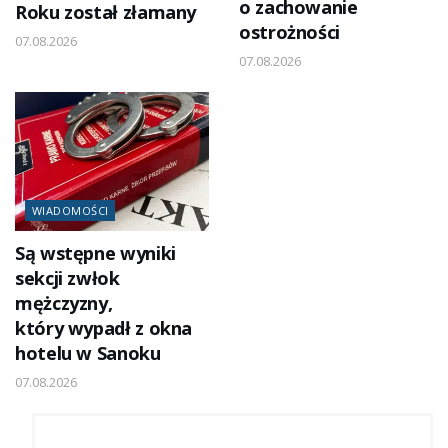
o zachowanie
Roku został złamany
ostrożności
07.08.2026
07.08.2026
WIADOMOŚCI
Są wstępne wyniki
sekcji zwłok
mężczyzny,
który wypadł z okna
hotelu w Sanoku
07.08.2026