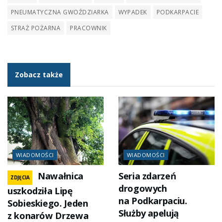
PNEUMATYCZNA GWOŹDZIARKA
WYPADEK
PODKARPACIE
STRAŻ POŻARNA
PRACOWNIK
Zobacz także
WIADOMOŚCI
WIADOMOŚCI
Nawałnica
Seria zdarzeń
ZDJĘCIA
drogowych
uszkodziła Lipę
na Podkarpaciu.
Sobieskiego. Jeden
Służby apelują
z konarów Drzewa