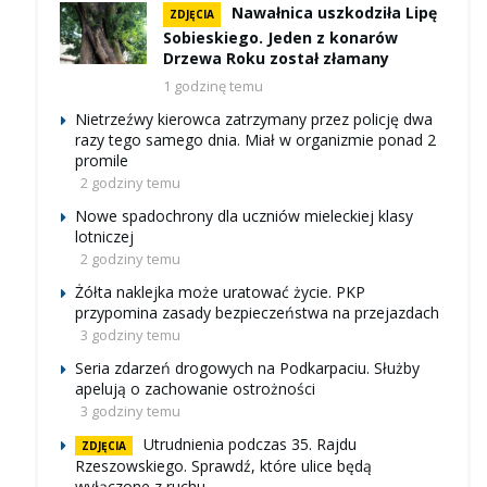
Nawałnica uszkodziła Lipę
ZDJĘCIA
Sobieskiego. Jeden z konarów
Drzewa Roku został złamany
1 godzinę temu
Nietrzeźwy kierowca zatrzymany przez policję dwa
razy tego samego dnia. Miał w organizmie ponad 2
promile
2 godziny temu
Nowe spadochrony dla uczniów mieleckiej klasy
lotniczej
2 godziny temu
Żółta naklejka może uratować życie. PKP
przypomina zasady bezpieczeństwa na przejazdach
3 godziny temu
Seria zdarzeń drogowych na Podkarpaciu. Służby
apelują o zachowanie ostrożności
3 godziny temu
Utrudnienia podczas 35. Rajdu
ZDJĘCIA
Rzeszowskiego. Sprawdź, które ulice będą
wyłączone z ruchu