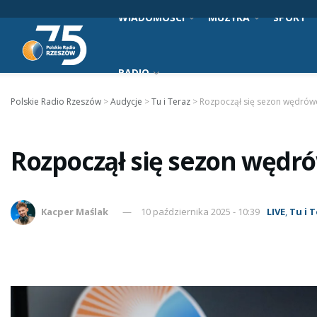
WIADOMOŚCI
MUZYKA
SPORT
RADIO
Polskie Radio Rzeszów
>
Audycje
>
Tu i Teraz
>
Rozpoczął się sezon wędrów
Rozpoczął się sezon węd
Kacper Maślak
10 października 2025 - 10:39
LIVE
,
Tu i 