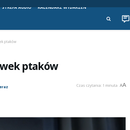
STREFA AUDIO
KALENDARZ WYDARZEŃ
ek ptaków
rówek ptaków
A
Czas czytania: 1 minuta
A
Teraz