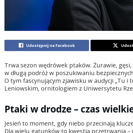
Udostępnij na Facebook
Udost
Trwa sezon wędrówek ptaków. Żurawie, gęsi, k
w długą podróż w poszukiwaniu bezpiecznych 
O tym fascynującym zjawisku w audycji „Tu i 
Leniowskim, ornitologiem z Uniwersytetu Rz
Ptaki w drodze – czas wielk
Jesień to moment, gdy niebo przecinają klucze
Dla wielu gatunków to kwestia przetrwania –