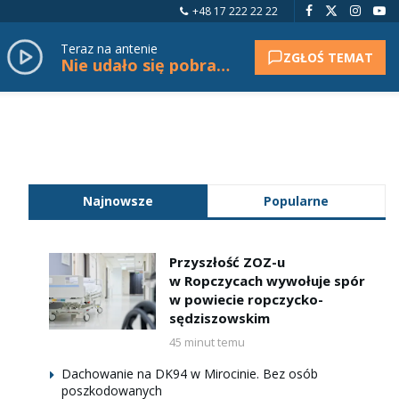
+48 17 222 22 22
Teraz na antenie
ZGŁOŚ TEMAT
Nie udało się pobrać tytułu.
Najnowsze
Popularne
Przyszłość ZOZ-u
w Ropczycach wywołuje spór
w powiecie ropczycko-
sędziszowskim
45 minut temu
Dachowanie na DK94 w Mirocinie. Bez osób
poszkodowanych