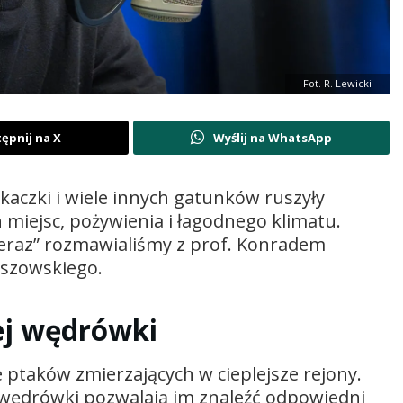
Fot. R. Lewicki
ępnij na X
Wyślij na WhatsApp
aczki i wiele innych gatunków ruszyły
miejsc, pożywienia i łagodnego klimatu.
teraz” rozmawialiśmy z prof. Konradem
eszowskiego.
iej wędrówki
 ptaków zmierzających w cieplejsze rejony.
 wędrówki pozwalają im znaleźć odpowiedni