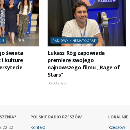
KIE
RADIOWY KINEMATOGRAF
go świata
Łukasz Róg zapowiada
 i kulturę
premierę swojego
ersytecie
najnowszego filmu „Rage of
Stars”
06.08.2026
SZENIA?
POLSKIE RADIO RZESZÓW
LOKALNIE
2 22 22
Kontakt
Rzeszów