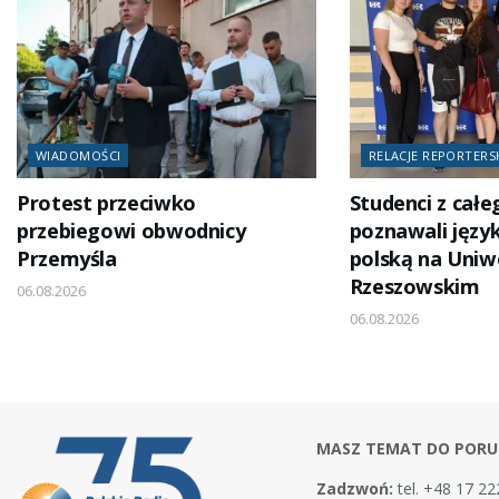
WIADOMOŚCI
RELACJE REPORTERS
Protest przeciwko
Studenci z całe
przebiegowi obwodnicy
poznawali język
Przemyśla
polską na Uniw
Rzeszowskim
06.08.2026
06.08.2026
MASZ TEMAT DO PORU
Zadzwoń:
tel. +48 17 22