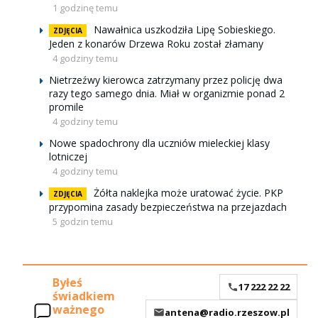
1 godzinę temu
Nawałnica uszkodziła Lipę Sobieskiego.
ZDJĘCIA
Jeden z konarów Drzewa Roku został złamany
4 godziny temu
Nietrzeźwy kierowca zatrzymany przez policję dwa
razy tego samego dnia. Miał w organizmie ponad 2
promile
4 godziny temu
Nowe spadochrony dla uczniów mieleckiej klasy
lotniczej
4 godziny temu
Żółta naklejka może uratować życie. PKP
ZDJĘCIA
przypomina zasady bezpieczeństwa na przejazdach
5 godzin temu
Byłeś
17 222 22 22
świadkiem
ważnego
antena@radio.rzeszow.pl