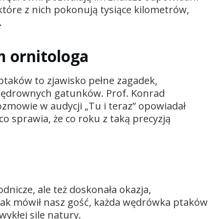
które z nich pokonują tysiące kilometrów,
.
m ornitologa
ptaków to zjawisko pełne zagadek,
a wędrownych gatunków. Prof. Konrad
zmowie w audycji „Tu i teraz” opowiadał
co sprawia, że co roku z taką precyzją
dnicze, ale też doskonała okazja,
. Jak mówił nasz gość, każda wędrówka ptaków
wykłej sile natury.