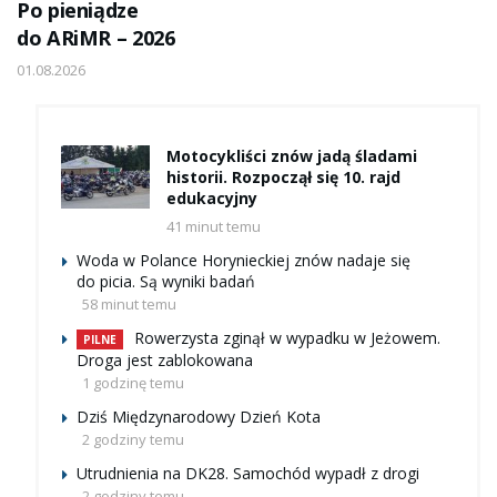
Po pieniądze
do ARiMR – 2026
01.08.2026
Motocykliści znów jadą śladami
historii. Rozpoczął się 10. rajd
edukacyjny
41 minut temu
Woda w Polance Horynieckiej znów nadaje się
do picia. Są wyniki badań
58 minut temu
Rowerzysta zginął w wypadku w Jeżowem.
PILNE
Droga jest zablokowana
1 godzinę temu
Dziś Międzynarodowy Dzień Kota
2 godziny temu
Utrudnienia na DK28. Samochód wypadł z drogi
2 godziny temu