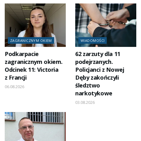
ZAGRANICZNYM OKIEM
WIADOMOŚCI
Podkarpacie
62 zarzuty dla 11
zagranicznym okiem.
podejrzanych.
Odcinek 11: Victoria
Policjanci z Nowej
z Francji
Dęby zakończyli
śledztwo
06.08.2026
narkotykowe
03.08.2026