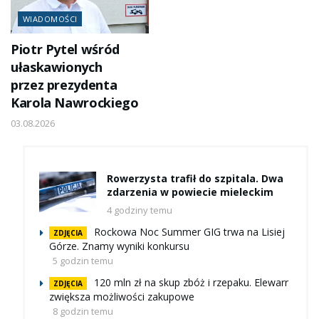
WIADOMOŚCI
Piotr Pytel wśród
ułaskawionych
przez prezydenta
Karola Nawrockiego
03.08.2026
Rowerzysta trafił do szpitala. Dwa
zdarzenia w powiecie mieleckim
4 godziny temu
Rockowa Noc Summer GIG trwa na Lisiej
ZDJĘCIA
Górze. Znamy wyniki konkursu
5 godzin temu
120 mln zł na skup zbóż i rzepaku. Elewarr
ZDJĘCIA
zwiększa możliwości zakupowe
8 godzin temu