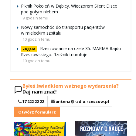
Piknik Pokoleń w Dębicy. Wieczorem Silent Disco
pod gołym niebem
9 godzin temu
Nowy samochód do transportu pacjentów
w mieleckim szpitalu
10 godzin temu
Rzeszowianie na czele 35. MARMA Rajdu
ZDJĘCIA
Rzeszowskiego. Rzeźnik triumfuje
10 godzin temu
Byłeś świadkiem ważnego wydarzenia?
Daj nam znać!
17 222 22 22
antena@radio.rzeszow.pl
Otwórz formularz