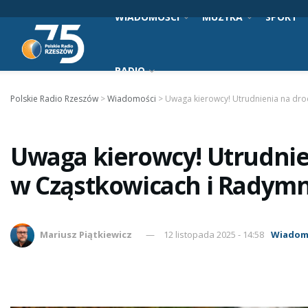
WIADOMOŚCI
MUZYKA
SPORT
RADIO
Polskie Radio Rzeszów
>
Wiadomości
>
Uwaga kierowcy! Utrudnienia na dro
Uwaga kierowcy! Utrudnie
w Cząstkowicach i Radymn
Mariusz Piątkiewicz
12 listopada 2025 - 14:58
Wiadom