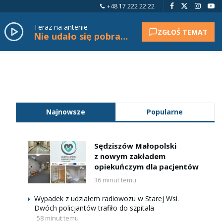
+48 17 222 22 22
Teraz na antenie
ZGŁOŚ TEMAT
Nie udało się pobrać tytułu.
Najnowsze
Popularne
Sędziszów Małopolski
z nowym zakładem
opiekuńczym dla pacjentów
36 minut temu
Wypadek z udziałem radiowozu w Starej Wsi.
Dwóch policjantów trafiło do szpitala
58 minut temu