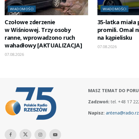
WIADOMOŚCI
WIADOMOŚCI
Czołowe zderzenie
35-latka miała
w Wiśniowej. Trzy osoby
promili. Omal n
ranne, wprowadzono ruch
na kąpielisku
wahadłowy [AKTUALIZACJA]
07.08.2026
07.08.2026
MASZ TEMAT DO PORU
Zadzwoń:
tel. +48 17 22
Napisz:
antena@radio.rz