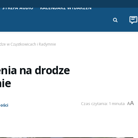
STREFA AUDIO
KALENDARZ WYDARZEŃ
dze w Cząstkowicach i Radymnie
nia na drodze
ie
A
Czas czytania: 1 minuta
A
ości