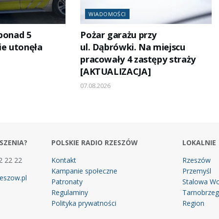
WIADOMOŚCI
 ponad 5
Pożar garażu przy
ie utonęła
ul. Dąbrówki. Na miejscu
pracowały 4 zastępy straży
[AKTUALIZACJA]
07.08.2026
SZENIA?
POLSKIE RADIO RZESZÓW
LOKALNIE
2 22 22
Kontakt
Rzeszów
Kampanie społeczne
Przemyśl
eszow.pl
Patronaty
Stalowa Wo
Regulaminy
Tarnobrze
Polityka prywatności
Region