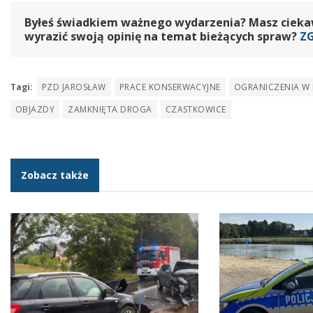
Byłeś świadkiem ważnego wydarzenia? Masz ciekawy
wyrazić swoją opinię na temat bieżących spraw?
Z
Tagi:
PZD JAROSŁAW
PRACE KONSERWACYJNE
OGRANICZENIA W
OBJAZDY
ZAMKNIĘTA DROGA
CZASTKOWICE
Zobacz także