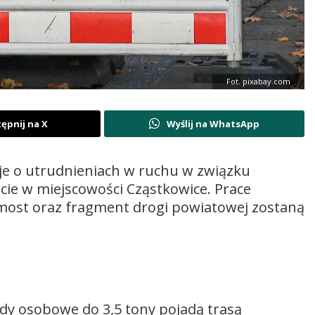
Fot. pixabay.com
ępnij na X
Wyślij na WhatsApp
je o utrudnieniach w ruchu w związku
ie w miejscowości Cząstkowice. Prace
 most oraz fragment drogi powiatowej zostaną
y osobowe do 3,5 tony pojadą trasą