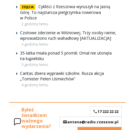
Cykliści z Rzeszowa wyruszyli na Jasną
ZDJĘCIA
Górę. To najstarsza pielgrzymka rowerowa
w Polsce
2 godziny temu
Czołowe zderzenie w Wiśniowej. Trzy osoby ranne,
wprowadzono ruch wahadłowy [AKTUALIZACJA]
3 godziny temu
35-latka miała ponad 5 promili. Omal nie utonęła
na kąpielisku
3 godziny temu
Caritas zbiera wyprawki szkolne. Rusza akcja
„Tornister Pełen Uśmiechów”
4 godziny temu
Byłeś
17 222 22 22
świadkiem
ważnego
antena@radio.rzeszow.pl
wydarzenia?