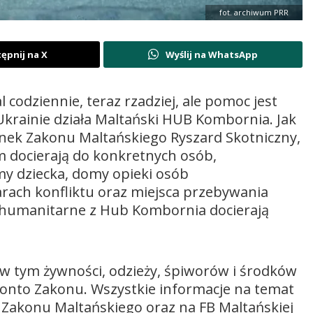
fot. archiwum PRR
ępnij na X
Wyślij na WhatsApp
codziennie, teraz rzadziej, ale pomoc jest
Ukrainie działa Maltański HUB Kombornia. Jak
onek Zakonu Maltańskiego Ryszard Skotniczny,
m docierają do konkretnych osób,
y dziecka, domy opieki osób
rach konfliktu oraz miejsca przebywania
y humanitarne z Hub Kombornia docierają
w tym żywności, odzieży, śpiworów i środków
konto Zakonu. Wszystkie informacje na temat
Zakonu Maltańskiego oraz na FB Maltańskiej