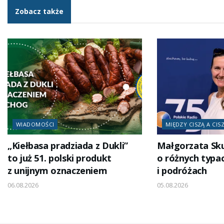
Zobacz także
WIADOMOŚCI
MIĘDZY CISZĄ A CIS
„Kiełbasa pradziada z Dukli”
Małgorzata Sk
to już 51. polski produkt
o różnych typa
z unijnym oznaczeniem
i podróżach
06.08.2026
05.08.2026