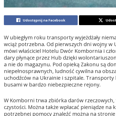
Udostępnij na Facebook
Udost
W ubiegłym roku transporty wyjeżdżały niemal 
wciąż potrzebna. Od pierwszych dni wojny w 
mówi właściciel Hotelu Dwór Kombornia i czł
dary płynące przez Hub dzięki wolontariuszo
a nie do magazynu. Pod opieką Zakonu są dom
niepełnosprawnych, ludność cywilna na obsza
uchodźców na Ukrainie i szpitale. Transport
busami w bardzo niebezpieczne rejony.
W Komborni trwa zbiórka darów rzeczowych, 
czystości. Można także wpłacać pieniądze na 
potrzebnej pomocy znaleźć można na stronie 