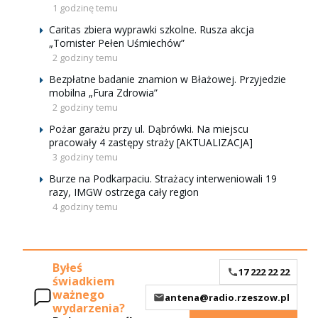
1 godzinę temu
Caritas zbiera wyprawki szkolne. Rusza akcja
„Tornister Pełen Uśmiechów”
2 godziny temu
Bezpłatne badanie znamion w Błażowej. Przyjedzie
mobilna „Fura Zdrowia”
2 godziny temu
Pożar garażu przy ul. Dąbrówki. Na miejscu
pracowały 4 zastępy straży [AKTUALIZACJA]
3 godziny temu
Burze na Podkarpaciu. Strażacy interweniowali 19
razy, IMGW ostrzega cały region
4 godziny temu
Byłeś
17 222 22 22
świadkiem
ważnego
antena@radio.rzeszow.pl
wydarzenia?