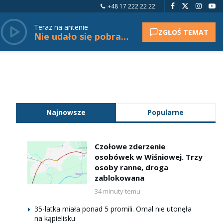
+48 17 222 22 22
Teraz na antenie
ZGŁOŚ TEMAT
Nie udało się pobrać tytułu.
Najnowsze
Popularne
Czołowe zderzenie
osobówek w Wiśniowej. Trzy
osoby ranne, droga
zablokowana
34 minuty temu
35-latka miała ponad 5 promili. Omal nie utonęła
na kąpielisku