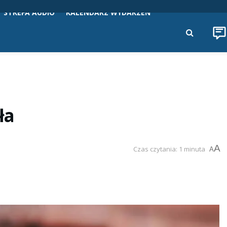
STREFA AUDIO
KALENDARZ WYDARZEŃ
ła
A
Czas czytania: 1 minuta
A