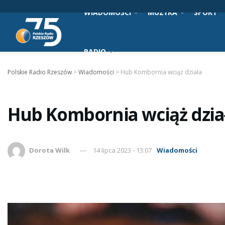
WIADOMOŚCI
MUZYKA
SPORT
RADIO
Polskie Radio Rzeszów
>
Wiadomości
>
Hub Kombornia wciąż działa
Hub Kombornia wciąż dzia
Dorota Wilk
14 lipca 2023 - 13:07
Wiadomości