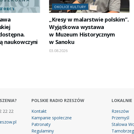
OKOLICE KULTURY
tawa
„Kresy w malarstwie polskim”.
kiej
Wyjątkowa wystawa
 dostępna.
w Muzeum Historycznym
ją naukowczyni
w Sanoku
03.08.2026
SZENIA?
POLSKIE RADIO RZESZÓW
LOKALNIE
2 22 22
Kontakt
Rzeszów
Kampanie społeczne
Przemyśl
eszow.pl
Patronaty
Stalowa Wo
Regulaminy
Tarnobrze