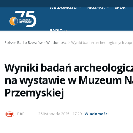
WIADOMOŚCI
MUZYKA
SPORT
RADIO
Polskie Radio Rzeszów
>
Wiadomości
>
Wyniki badań archeologicznych za
Wyniki badań archeologi
na wystawie w Muzeum N
Przemyskiej
PAP
26 listopada 2025 - 17:29
Wiadomości