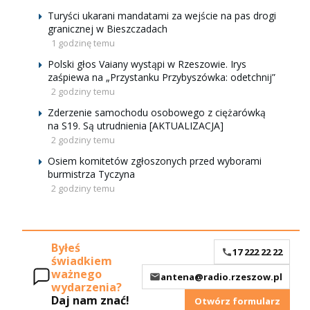
Turyści ukarani mandatami za wejście na pas drogi
granicznej w Bieszczadach
1 godzinę temu
Polski głos Vaiany wystąpi w Rzeszowie. Irys
zaśpiewa na „Przystanku Przybyszówka: odetchnij”
2 godziny temu
Zderzenie samochodu osobowego z ciężarówką
na S19. Są utrudnienia [AKTUALIZACJA]
2 godziny temu
Osiem komitetów zgłoszonych przed wyborami
burmistrza Tyczyna
2 godziny temu
Byłeś
17 222 22 22
świadkiem
ważnego
antena@radio.rzeszow.pl
wydarzenia?
Daj nam znać!
Otwórz formularz