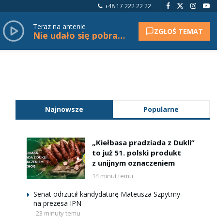
+48 17 222 22 22
Teraz na antenie
ZGŁOŚ TEMAT
Nie udało się pobrać tytułu.
Najnowsze
Popularne
„Kiełbasa pradziada z Dukli”
to już 51. polski produkt
z unijnym oznaczeniem
14 minut temu
Senat odrzucił kandydaturę Mateusza Szpytmy
na prezesa IPN
23 minuty temu