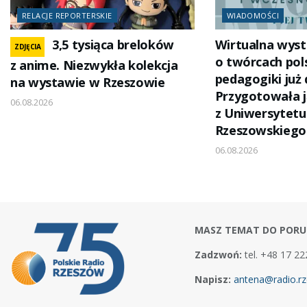
RELACJE REPORTERSKIE
WIADOMOŚCI
3,5 tysiąca breloków
Wirtualna wys
ZDJĘCIA
o twórcach pols
z anime. Niezwykła kolekcja
pedagogiki już
na wystawie w Rzeszowie
Przygotowała 
06.08.2026
z Uniwersytetu
Rzeszowskiego
06.08.2026
MASZ TEMAT DO PORU
Zadzwoń:
tel. +48 17 22
Napisz:
antena@radio.rz