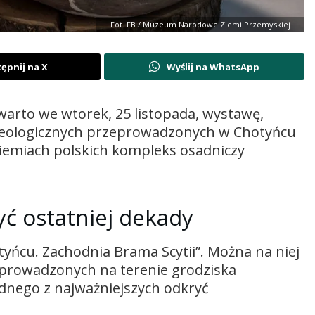
Fot. FB / Muzeum Narodowe Ziemi Przemyskiej
ępnij na X
Wyślij na WhatsApp
rto we wtorek, 25 listopada, wystawę,
heologicznych przeprowadzonych w Chotyńcu
ziemiach polskich kompleks osadniczy
yć ostatniej dekady
yńcu. Zachodnia Brama Scytii”. Można na niej
eprowadzonych na terenie grodziska
dnego z najważniejszych odkryć