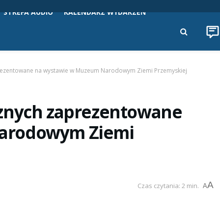
STREFA AUDIO
KALENDARZ WYDARZEŃ
prezentowane na wystawie w Muzeum Narodowym Ziemi Przemyskiej
cznych zaprezentowane
arodowym Ziemi
A
Czas czytania: 2 min.
A