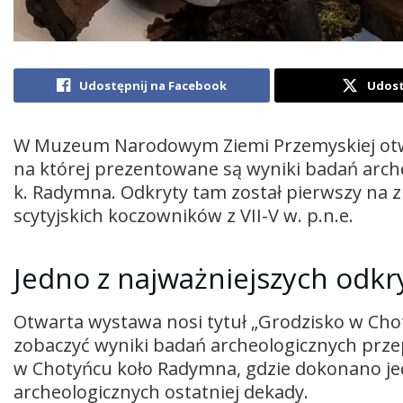
Udostępnij na Facebook
Udost
W Muzeum Narodowym Ziemi Przemyskiej otwa
na której prezentowane są wyniki badań arc
k. Radymna. Odkryty tam został pierwszy na 
scytyjskich koczowników z VII-V w. p.n.e.
Jedno z najważniejszych odkr
Otwarta wystawa nosi tytuł „Grodzisko w Chot
zobaczyć wyniki badań archeologicznych prz
w Chotyńcu koło Radymna, gdzie dokonano je
archeologicznych ostatniej dekady.