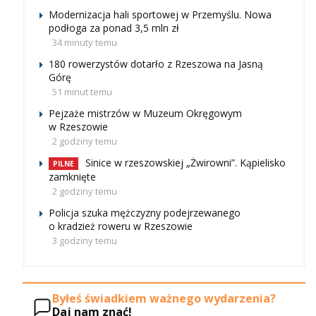
Modernizacja hali sportowej w Przemyślu. Nowa
podłoga za ponad 3,5 mln zł
34 minuty temu
180 rowerzystów dotarło z Rzeszowa na Jasną
Górę
51 minut temu
Pejzaże mistrzów w Muzeum Okręgowym
w Rzeszowie
2 godziny temu
Sinice w rzeszowskiej „Żwirowni”. Kąpielisko
PILNE
zamknięte
2 godziny temu
Policja szuka mężczyzny podejrzewanego
o kradzież roweru w Rzeszowie
3 godziny temu
Byłeś świadkiem ważnego wydarzenia?
Daj nam znać!