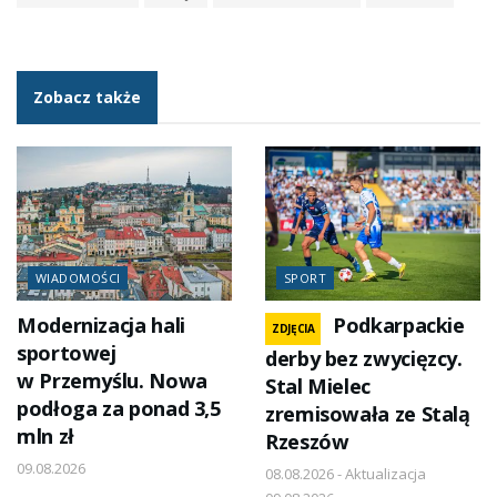
Zobacz także
WIADOMOŚCI
SPORT
Modernizacja hali
Podkarpackie
ZDJĘCIA
sportowej
derby bez zwycięzcy.
w Przemyślu. Nowa
Stal Mielec
podłoga za ponad 3,5
zremisowała ze Stalą
mln zł
Rzeszów
09.08.2026
08.08.2026 - Aktualizacja