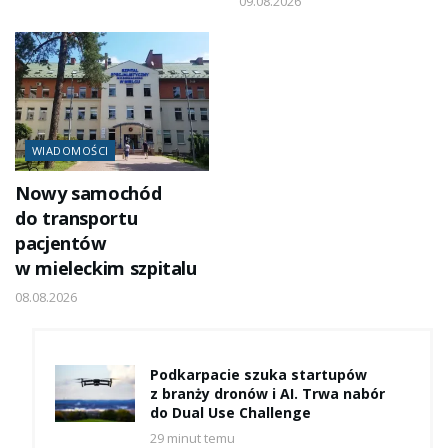
09.08.2026
WIADOMOŚCI
Nowy samochód
do transportu
pacjentów
w mieleckim szpitalu
08.08.2026
Podkarpacie szuka startupów
z branży dronów i AI. Trwa nabór
do Dual Use Challenge
29 minut temu