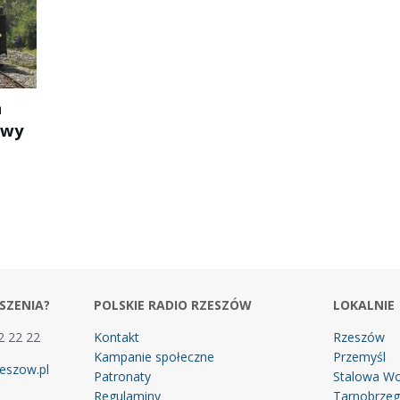
a
owy
SZENIA?
POLSKIE RADIO RZESZÓW
LOKALNIE
2 22 22
Kontakt
Rzeszów
Kampanie społeczne
Przemyśl
eszow.pl
Patronaty
Stalowa Wo
Regulaminy
Tarnobrze