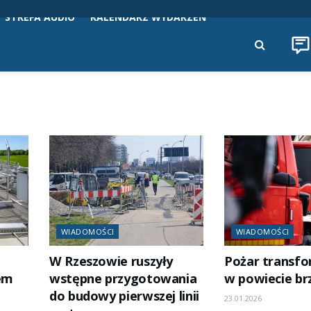
STREFA AUDIO
KALENDARZ WYDARZEŃ
WIADOMOŚCI
WIADOMOŚCI
W Rzeszowie ruszyły
Pożar transf
em
wstępne przygotowania
w powiecie b
do budowy pierwszej linii
23.01.2026