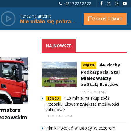
+48 17 222 22 22
Teraz na antenie
ZGŁOŚ TEMAT
Nie udało się pobrać tytułu.
NAJNOWSZE
44. derby
ZDJĘCIA
Podkarpacia. Stal
Mielec walczy
ze Stalą Rzeszów
3 MINUTY TEMU
120 mln zł na skup zbóż
ZDJĘCIA
i rzepaku. Elewarr zwiększa możliwości
ormatora
zakupowe
38 MINUT TEMU
rzozowskim
Piknik Pokoleń w Dębicy. Wieczorem