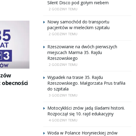
Silent Disco pod gołym niebem
2 GODZINY TEMU
Nowy samochód do transportu
pacjentów w mieleckim szpitalu
2 GODZINY TEMU
Rzeszowianie na dwóch pierwszych
miejscach Marma 35. Rajdu
Rzeszowskiego
2 GODZINY TEMU
szów
Wypadek na trasie 35. Rajdu
t obecności
Rzeszowskiego. Małgorzata Prus trafiła
do szpitala
3 GODZINY TEMU
Motocykliści znów jadą śladami historii.
Rozpoczął się 10. rajd edukacyjny
4 GODZINY TEMU
Woda w Polance Horynieckiej znów