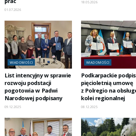
prac
18.05.2026
01.07.2026
WIADOMOŚCI
WIADOMOŚCI
List intencyjny w sprawie
Podkarpackie podpis
rozwoju podstacji
pięcioletnią umowę
pogotowia w Padwi
z Polregio na obsług
Narodowej podpisany
kolei regionalnej
09.12.2025
08.12.2025