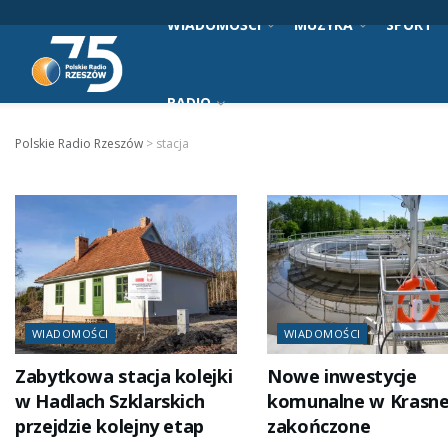
WIADOMOŚCI
MUZYKA
SPORT
RADIO
Polskie Radio Rzeszów
>
stacja
WIADOMOŚCI
WIADOMOŚCI
Zabytkowa stacja kolejki
Nowe inwestycje
w Hadlach Szklarskich
komunalne w Krasn
przejdzie kolejny etap
zakończone