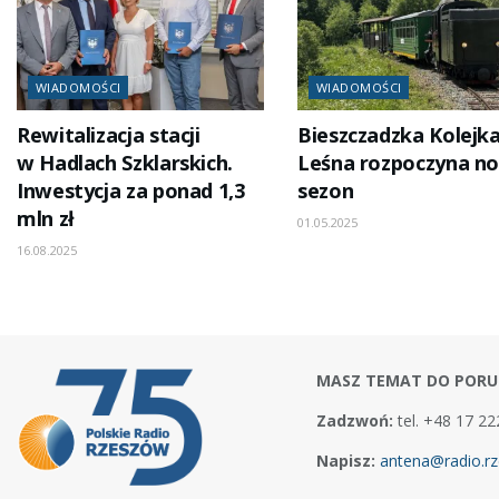
WIADOMOŚCI
WIADOMOŚCI
Rewitalizacja stacji
Bieszczadzka Kolejk
w Hadlach Szklarskich.
Leśna rozpoczyna n
Inwestycja za ponad 1,3
sezon
mln zł
01.05.2025
16.08.2025
MASZ TEMAT DO PORU
Zadzwoń:
tel. +48 17 22
Napisz:
antena@radio.rz