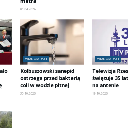
metra
01.04.2026
WIADOMOŚCI
WIADOMOŚCI
ało
Kolbuszowski sanepid
Telewizja Rze
ostrzega przed bakterią
świętuje 35 la
ę
coli w wodzie pitnej
na antenie
30.10.2025
19.10.2025