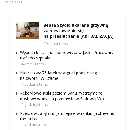
06.08.2026
Beata Szydło ukarana grzywną
za niestawienie się
na przesłuchanie [AKTUALIZACJA]
20 minut temu
Wybuch beczki na złomowisku w Jaśle. Pracownik
trafił do szpitala
47 minut temu
Nietrzeźwy 75-latek wtargnął pod pociąg
na dworcu w Czarnej
1 godzinę temu
Rekordowo niski poziom Sanu. Wstrzymano
dostawy wody dla przemysłu w Stalowej Woli
2 godziny temu
Rzeszów zajął drugie miejsce w rankingu „Beyond
the Hubs”
2 godziny temu