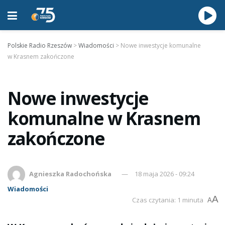
Polskie Radio Rzeszów
>
Wiadomości
>
Nowe inwestycje komunalne
w Krasnem zakończone
Nowe inwestycje
komunalne w Krasnem
zakończone
Agnieszka Radochońska
18 maja 2026 - 09:24
Wiadomości
A
Czas czytania: 1 minuta
A