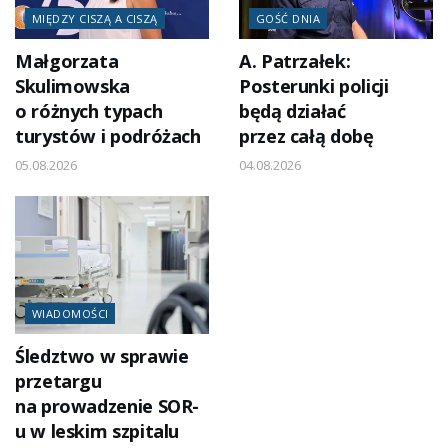
MIĘDZY CISZĄ A CISZĄ
GOŚĆ DNIA
Małgorzata
A. Patrzałek:
Skulimowska
Posterunki policji
o różnych typach
będą działać
turystów i podróżach
przez całą dobę
05.08.2026
04.08.2026
WIADOMOŚCI
Śledztwo w sprawie
przetargu
na prowadzenie SOR-
u w leskim szpitalu