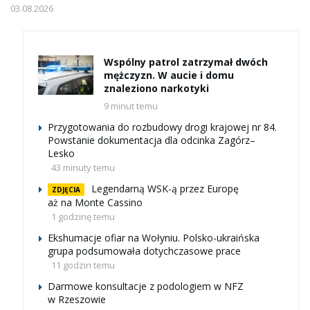
03.08.2026
Wspólny patrol zatrzymał dwóch
mężczyzn. W aucie i domu
znaleziono narkotyki
9 minut temu
Przygotowania do rozbudowy drogi krajowej nr 84.
Powstanie dokumentacja dla odcinka Zagórz–
Lesko
43 minuty temu
Legendarną WSK-ą przez Europę
ZDJĘCIA
aż na Monte Cassino
1 godzinę temu
Ekshumacje ofiar na Wołyniu. Polsko-ukraińska
grupa podsumowała dotychczasowe prace
11 godzin temu
Darmowe konsultacje z podologiem w NFZ
w Rzeszowie