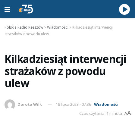
Polskie Radio Rzeszów
>
Wiadomości
>
Kilkadziesiąt interwencji
strażaków z powodu ulew
Kilkadziesiąt interwencji
strażaków z powodu
ulew
Dorota Wilk
18 lipca 2023 - 07:36
Wiadomości
A
Czas czytania: 1 minuta
A