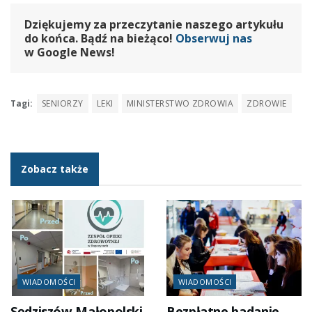
Dziękujemy za przeczytanie naszego artykułu
do końca. Bądź na bieżąco!
Obserwuj nas
w Google News!
Tagi:
SENIORZY
LEKI
MINISTERSTWO ZDROWIA
ZDROWIE
Zobacz także
WIADOMOŚCI
WIADOMOŚCI
Sędziszów Małopolski
Bezpłatne badanie