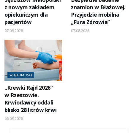
z nowym zakładem
znamion w Błażowej.
opiekuńczym dla
Przyjedzie mobilna
pacjentów
„Fura Zdrowia”
07.08.2026
07.08.2026
WIADOMOŚCI
„Krewki Rajd 2026”
w Rzeszowie.
Krwiodawcy oddali
blisko 28 litrów krwi
06.08.2026