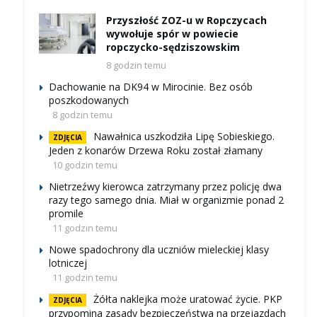
Przyszłość ZOZ-u w Ropczycach
wywołuje spór w powiecie
ropczycko-sędziszowskim
8 godzin temu
Dachowanie na DK94 w Mirocinie. Bez osób
poszkodowanych
8 godzin temu
Nawałnica uszkodziła Lipę Sobieskiego.
ZDJĘCIA
Jeden z konarów Drzewa Roku został złamany
10 godzin temu
Nietrzeźwy kierowca zatrzymany przez policję dwa
razy tego samego dnia. Miał w organizmie ponad 2
promile
11 godzin temu
Nowe spadochrony dla uczniów mieleckiej klasy
lotniczej
11 godzin temu
Żółta naklejka może uratować życie. PKP
ZDJĘCIA
przypomina zasady bezpieczeństwa na przejazdach