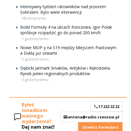
Intensywny tydzień ratowników nad Jeziorem
Solińskim. Było wiele interwencji
58 minut temu
Bolid Formuły 4 na ulicach Rzeszowa. Igor Polak
spróbuje rozpędzić go do ponad 200 km/h
1 godzinę temu
Nowe MOP-y na S19 między Miejscem Piastowym
a Duklą już otwarte
2 godziny temu
Dębicki Jarmark Smaków, Antyków i Rękodzieła.
Rynek pełen regionalnych produktów
3 godziny temu
Byłeś
17 222 22 22
świadkiem
ważnego
antena@radio.rzeszow.pl
wydarzenia?
Daj nam znać!
Otwórz formularz