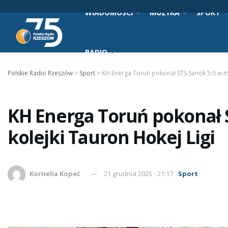
WIADOMOŚCI
MUZYKA
SPORT
RADIO
Polskie Radio Rzeszów
>
Sport
>
KH Energa Toruń pokonał STS Sanok 5:0 w me
KH Energa Toruń pokonał S
kolejki Tauron Hokej Ligi
Kornelia Kopeć
21 grudnia 2025 - 21:17
Sport