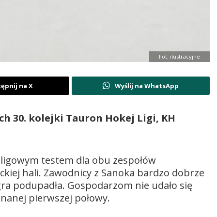
Fot. ilustracyjne
ępnij na X
Wyślij na WhatsApp
h 30. kolejki Tauron Hokej Ligi, KH
m ligowym testem dla obu zespołów
ckiej hali. Zawodnicy z Sanoka bardzo dobrze
h gra podupadła. Gospodarzom nie udało się
nanej pierwszej połowy.