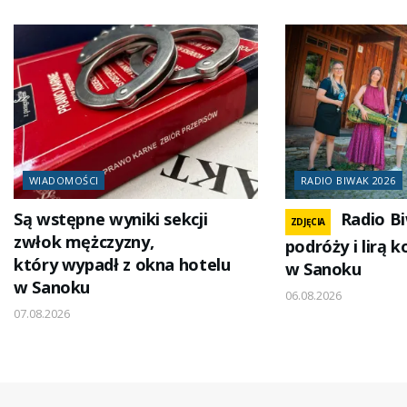
WIADOMOŚCI
RADIO BIWAK 2026
Są wstępne wyniki sekcji
Radio B
ZDJĘCIA
zwłok mężczyzny,
podróży i lirą 
który wypadł z okna hotelu
w Sanoku
w Sanoku
06.08.2026
07.08.2026