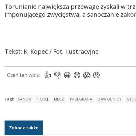
Torunianie największą przewagę zyskali w trzec
imponującego zwycięstwa, a sanoczanie zakońc
Tekst: K. Kopeć / Fot. Ilustracyjne
Tagi:
SANOK
HOKEJ
MECZ
PRZEGRANA
ZAWODNICY
STS
Zobacz także