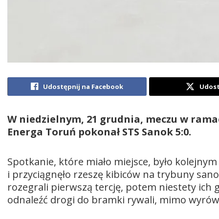
Udostępnij na Facebook
Udost
W niedzielnym, 21 grudnia, meczu w ramac
Energa Toruń pokonał STS Sanok 5:0.
Spotkanie, które miało miejsce, było kolejny
i przyciągnęło rzeszę kibiców na trybuny sano
rozegrali pierwszą tercję, potem niestety ic
odnaleźć drogi do bramki rywali, mimo wyrów