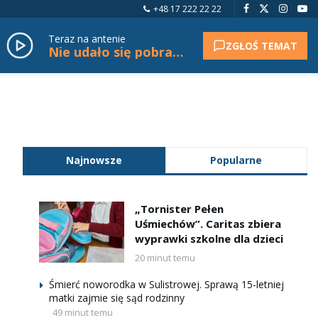
+48 17 222 22 22
Teraz na antenie
ZGŁOŚ TEMAT
Nie udało się pobrać tytułu.
Najnowsze
Popularne
„Tornister Pełen
Uśmiechów”. Caritas zbiera
wyprawki szkolne dla dzieci
20 minut temu
Śmierć noworodka w Sulistrowej. Sprawą 15-letniej
matki zajmie się sąd rodzinny
49 minut temu