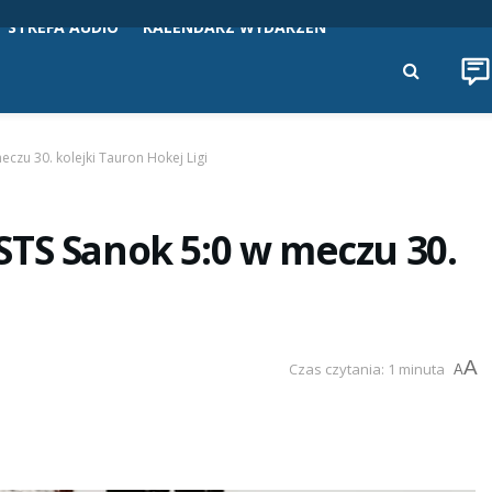
STREFA AUDIO
KALENDARZ WYDARZEŃ
czu 30. kolejki Tauron Hokej Ligi
TS Sanok 5:0 w meczu 30.
A
Czas czytania: 1 minuta
A