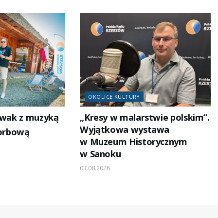
OKOLICE KULTURY
iwak z muzyką
„Kresy w malarstwie polskim”.
Wyjątkowa wystawa
korbową
w Muzeum Historycznym
w Sanoku
03.08.2026