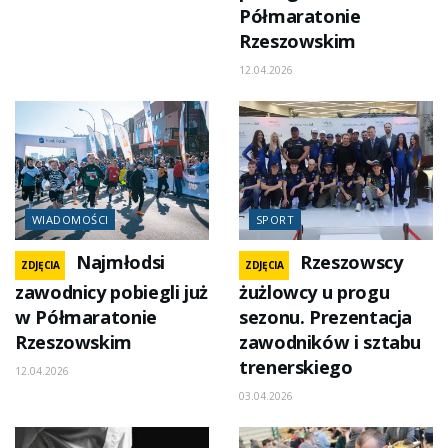
Półmaratonie
Rzeszowskim
12.04.2026
WIADOMOŚCI
SPORT
Najmłodsi
Rzeszowscy
ZDJĘCIA
ZDJĘCIA
zawodnicy pobiegli już
żużlowcy u progu
w Półmaratonie
sezonu. Prezentacja
Rzeszowskim
zawodników i sztabu
trenerskiego
12.04.2026
03.04.2026