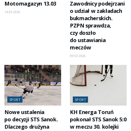
Motomagazyn 13.03
Zawodnicy podejrzani
o udział w zakładach
14.03.2026
bukmacherskich.
PZPN sprawdza,
czy doszło
do ustawiania
meczów
09.03.2026
SPORT
SPORT
Nowe ustalenia
KH Energa Toruń
po decyzji STS Sanok.
pokonał STS Sanok 5:0
Dlaczego drużyna
w meczu 30. kolejki