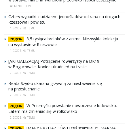
48 MINUT TEMU
Cztery wypadki z udziałem jednośladów od rana na drogach
Rzeszowa i powiatu
1 GODZINĘ TEMU
3,5 tysiąca breloków z anime. Niezwykła kolekcja
ZDJĘCIA
na wystawie w Rzeszowie
1 GODZINĘ TEMU
[AKTUALIZACJA] Potrącenie rowerzysty na DK19
w Boguchwale. Koniec utrudnień na trasie
2 GODZINY TEMU
Beata Szydło ukarana grzywną za niestawienie się
na przesłuchanie
2 GODZINY TEMU
W Przemyślu powstanie nowoczesne lodowisko.
ZDJĘCIA
Latem ma zmieniać się w rolkowisko
2 GODZINY TEMU
[MAPY PRZEJAZDÓW] Dziś startuje 35. MARMA
ZDJĘCIA