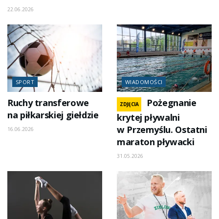
22.06.2026
SPORT
WIADOMOŚCI
Ruchy transferowe
Pożegnanie
ZDJĘCIA
na piłkarskiej giełdzie
krytej pływalni
w Przemyślu. Ostatni
16.06.2026
maraton pływacki
31.05.2026