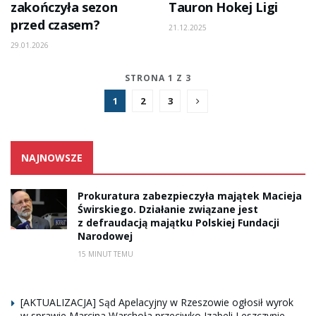
zakończyła sezon
Tauron Hokej Ligi
przed czasem?
21.12.2025
29.01.2026
STRONA 1 Z 3
1
2
3
NAJNOWSZE
Prokuratura zabezpieczyła majątek Macieja
Świrskiego. Działanie związane jest
z defraudacją majątku Polskiej Fundacji
Narodowej
15 MINUT TEMU
[AKTUALIZACJA] Sąd Apelacyjny w Rzeszowie ogłosił wyrok
w sprawie Marcina Warchoła przeciwko Izabeli Leszczynie