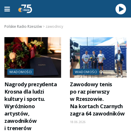
Polskie Radio Rzeszów
>
zawodnicy
WIADOMOŚCI
WIADOMOŚCI
Nagrody prezydenta
Zawodowy tenis
Krosna dla ludzi
po raz pierwszy
kultury i sportu.
w Rzeszowie.
Wyróżniono
Na kortach Czarnych
artystów,
zagra 64 zawodników
zawodników
18.06.2026
i trenerów