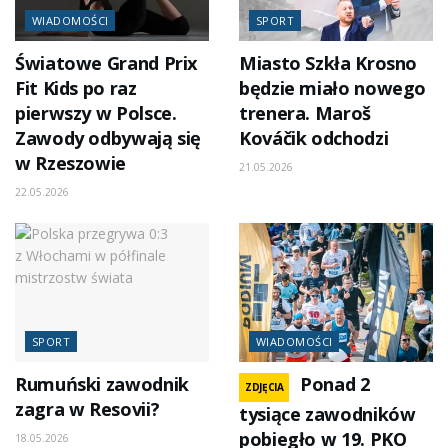
WIADOMOŚCI
SPORT
Światowe Grand Prix
Miasto Szkła Krosno
Fit Kids po raz
będzie miało nowego
pierwszy w Polsce.
trenera. Maroš
Zawody odbywają się
Kováčik odchodzi
w Rzeszowie
21.05.2026
22.05.2026
SPORT
WIADOMOŚCI
Rumuński zawodnik
Ponad 2
ZDJĘCIA
zagra w Resovii?
tysiące zawodników
pobiegło w 19. PKO
18.05.2026