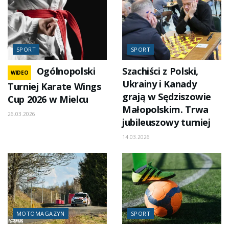
SPORT
SPORT
Ogólnopolski
Szachiści z Polski,
WIDEO
Ukrainy i Kanady
Turniej Karate Wings
grają w Sędziszowie
Cup 2026 w Mielcu
Małopolskim. Trwa
26.03.2026
jubileuszowy turniej
14.03.2026
MOTOMAGAZYN
SPORT