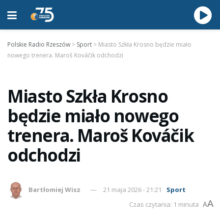
Polskie Radio Rzeszów
>
Sport
>
Miasto Szkła Krosno będzie miało
nowego trenera. Maroš Kováčik odchodzi
Miasto Szkła Krosno
będzie miało nowego
trenera. Maroš Kováčik
odchodzi
Bartłomiej Wisz
21 maja 2026 - 21:21
Sport
A
Czas czytania: 1 minuta
A