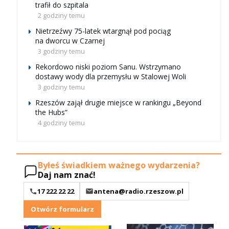
trafił do szpitala
2 godziny temu
Nietrzeźwy 75-latek wtargnął pod pociąg
na dworcu w Czarnej
3 godziny temu
Rekordowo niski poziom Sanu. Wstrzymano
dostawy wody dla przemysłu w Stalowej Woli
3 godziny temu
Rzeszów zajął drugie miejsce w rankingu „Beyond
the Hubs”
4 godziny temu
Byłeś świadkiem ważnego wydarzenia?
Daj nam znać!
17 222 22 22
antena@radio.rzeszow.pl
Otwórz formularz