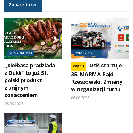
Zobacz także
WIADOMOŚCI
WIADOMOŚCI
„Kiełbasa pradziada
Dziś startuje
ZDJĘCIA
z Dukli” to już 51.
35. MARMA Rajd
polski produkt
Rzeszowski. Zmiany
z unijnym
w organizacji ruchu
oznaczeniem
06.08.2026
06.08.2026