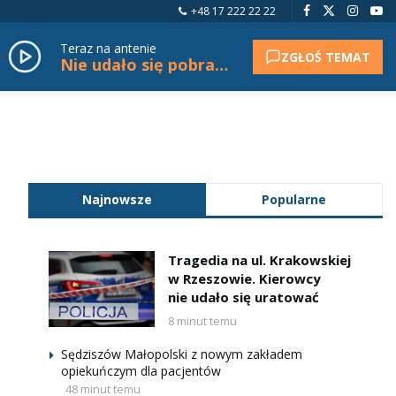
+48 17 222 22 22
Teraz na antenie
ZGŁOŚ TEMAT
Nie udało się pobrać tytułu.
Najnowsze
Popularne
Tragedia na ul. Krakowskiej
w Rzeszowie. Kierowcy
nie udało się uratować
8 minut temu
Sędziszów Małopolski z nowym zakładem
opiekuńczym dla pacjentów
48 minut temu