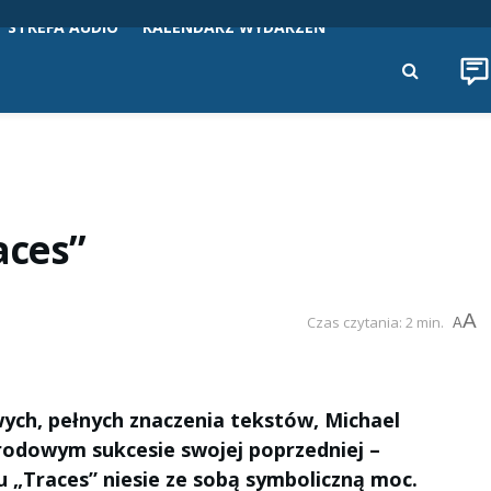
STREFA AUDIO
KALENDARZ WYDARZEŃ
aces”
A
Czas czytania: 2 min.
A
ych, pełnych znaczenia tekstów, Michael
rodowym sukcesie swojej poprzedniej –
u „Traces” niesie ze sobą symboliczną moc.