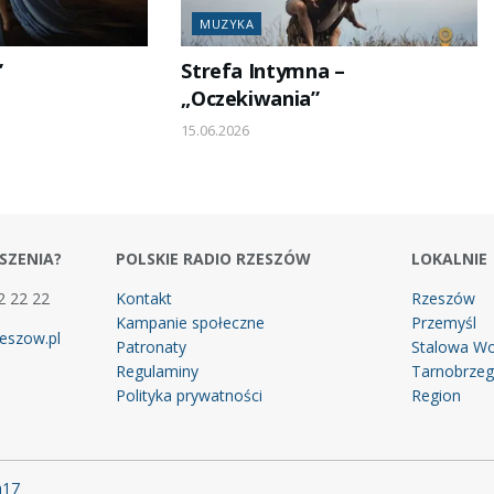
MUZYKA
”
Strefa Intymna –
„Oczekiwania”
15.06.2026
SZENIA?
POLSKIE RADIO RZESZÓW
LOKALNIE
2 22 22
Kontakt
Rzeszów
Kampanie społeczne
Przemyśl
eszow.pl
Patronaty
Stalowa Wo
Regulaminy
Tarnobrze
Polityka prywatności
Region
m17