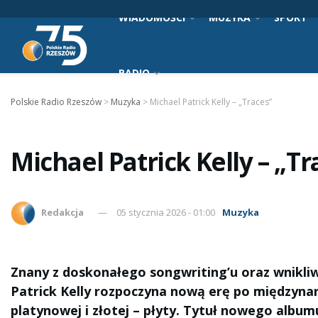
WIADOMOŚCI
MUZYKA
SPORT
RADIO
Polskie Radio Rzeszów
>
Muzyka
>
Michael Patrick Kelly – „Traces”
Michael Patrick Kelly – „Tr
Redakcja
05 stycznia 2026 - 01:00
Muzyka
Znany z doskonałego songwriting’u oraz wnikliw
Patrick Kelly rozpoczyna nową erę po międzyna
platynowej i złotej – płyty. Tytuł nowego album