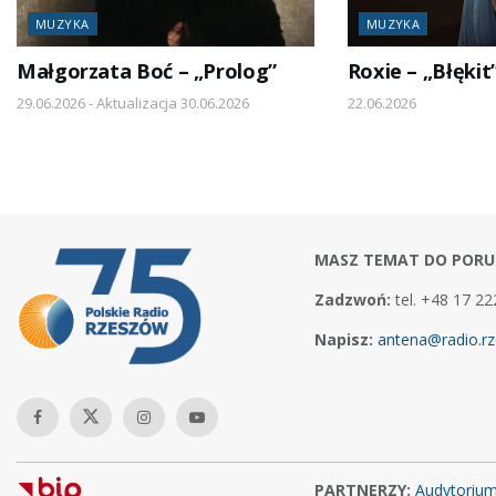
MUZYKA
MUZYKA
Małgorzata Boć – „Prolog”
Roxie – „Błękit
29.06.2026 - Aktualizacja 30.06.2026
22.06.2026
MASZ TEMAT DO PORU
Zadzwoń:
tel. +48 17 22
Napisz:
antena@radio.rz
PARTNERZY:
Audytoriu