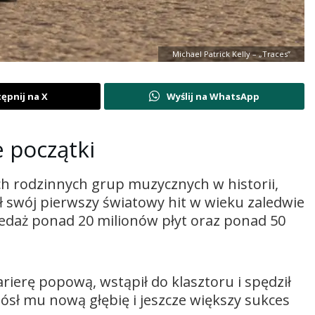
Michael Patrick Kelly – „Traces”
ępnij na X
Wyślij na WhatsApp
 początki
ch rodzinnych grup muzycznych w historii,
 swój pierwszy światowy hit w wieku zaledwie
rzedaż ponad 20 milionów płyt oraz ponad 50
arierę popową, wstąpił do klasztoru i spędził
ósł mu nową głębię i jeszcze większy sukces