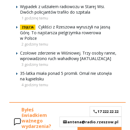
Wypadek z udziałem radiowozu w Starej Wsi.
Dwóch policjantów trafiło do szpitala
1 godzinę temu
Cykliści z Rzeszowa wyruszyli na Jasną
ZDJĘCIA
Górę. To najstarsza pielgrzymka rowerowa
w Polsce
2 godziny temu
Czołowe zderzenie w Wiśniowej. Trzy osoby ranne,
wprowadzono ruch wahadłowy [AKTUALIZACJA]
3 godziny temu
35-latka miała ponad 5 promili. Omal nie utonęła
na kąpielisku
4 godziny temu
Byłeś
17 222 22 22
świadkiem
ważnego
antena@radio.rzeszow.pl
wydarzenia?