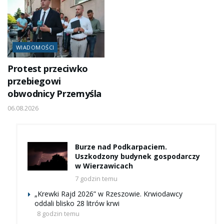
WIADOMOŚCI
Protest przeciwko
przebiegowi
obwodnicy Przemyśla
06.08.2026
Burze nad Podkarpaciem.
Uszkodzony budynek gospodarczy
w Wierzawicach
7 godzin temu
„Krewki Rajd 2026” w Rzeszowie. Krwiodawcy
oddali blisko 28 litrów krwi
8 godzin temu