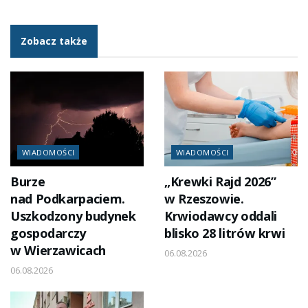
Zobacz także
WIADOMOŚCI
WIADOMOŚCI
Burze
„Krewki Rajd 2026”
nad Podkarpaciem.
w Rzeszowie.
Uszkodzony budynek
Krwiodawcy oddali
gospodarczy
blisko 28 litrów krwi
w Wierzawicach
06.08.2026
06.08.2026