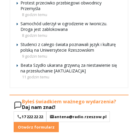
Protest przeciwko przebiegowi obwodnicy
Przemyśla
8 godzin temu
Samochód uderzył w ogrodzenie w Iwoniczu.
Droga jest zablokowana
8 godzin temu
Studenci z całego świata poznawali język i kulturę
polską na Uniwersytecie Rzeszowskim
9 godzin temu
Beata Szydło ukarana grzywną za niestawienie się
na przesłuchanie [AKTUALIZACJA]
11 godzin temu
Byłeś świadkiem ważnego wydarzenia?
Daj nam znać!
17 222 22 22
antena@radio.rzeszow.pl
Otwórz formularz