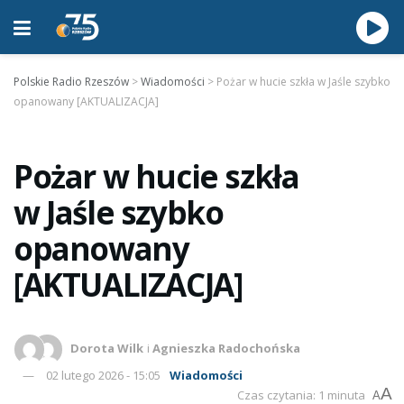
Polskie Radio Rzeszów
>
Wiadomości
>
Pożar w hucie szkła w Jaśle szybko
opanowany [AKTUALIZACJA]
Pożar w hucie szkła
w Jaśle szybko
opanowany
[AKTUALIZACJA]
Dorota Wilk
i
Agnieszka Radochońska
02 lutego 2026 - 15:05
Wiadomości
A
Czas czytania: 1 minuta
A