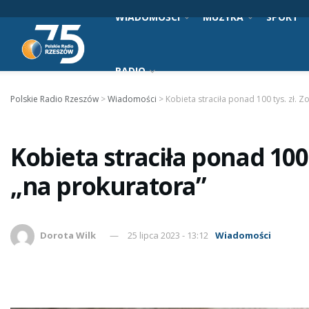
WIADOMOŚCI
MUZYKA
SPORT
RADIO
Polskie Radio Rzeszów
>
Wiadomości
>
Kobieta straciła ponad 100 tys. zł. 
Kobieta straciła ponad 100 
„na prokuratora”
Dorota Wilk
25 lipca 2023 - 13:12
Wiadomości