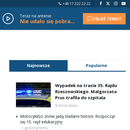
+48 17 222 22 22
Teraz na antenie
ZGŁOŚ TEMAT
Nie udało się pobrać tytułu.
Najnowsze
Popularne
Wypadek na trasie 35. Rajdu
Rzeszowskiego. Małgorzata
Prus trafiła do szpitala
8 minut temu
Motocykliści znów jadą śladami historii. Rozpoczął
się 10. rajd edukacyjny
1 godzinę temu