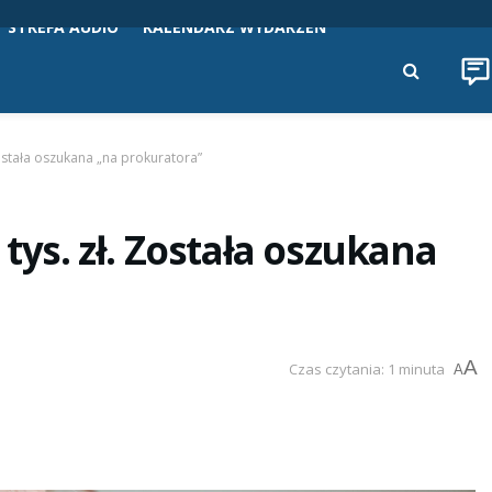
STREFA AUDIO
KALENDARZ WYDARZEŃ
Została oszukana „na prokuratora”
tys. zł. Została oszukana
A
Czas czytania: 1 minuta
A