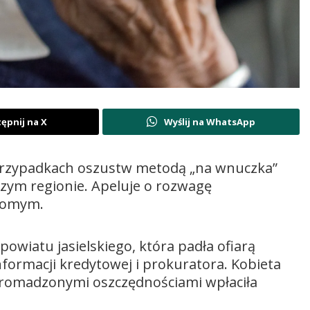
ępnij na X
Wyślij na WhatsApp
o przypadkach oszustw metodą „na wnuczka”
szym regionie. Apeluje o rozwagę
ajomym.
powiatu jasielskiego, która padła ofiarą
nformacji kredytowej i prokuratora. Kobieta
gromadzonymi oszczędnościami wpłaciła