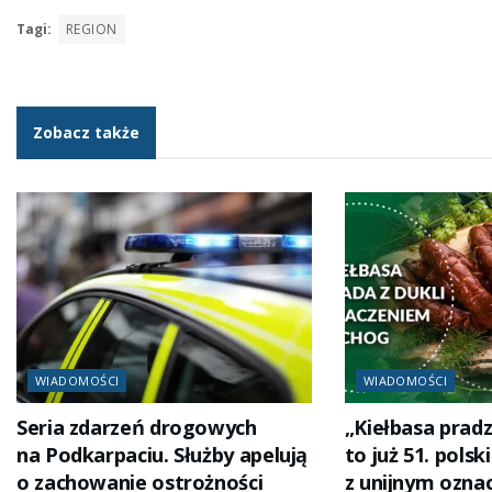
Tagi:
REGION
Zobacz także
WIADOMOŚCI
WIADOMOŚCI
Seria zdarzeń drogowych
„Kiełbasa pradz
na Podkarpaciu. Służby apelują
to już 51. polsk
o zachowanie ostrożności
z unijnym ozna