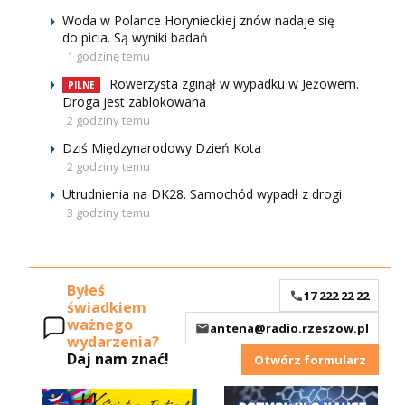
Woda w Polance Horynieckiej znów nadaje się
do picia. Są wyniki badań
1 godzinę temu
Rowerzysta zginął w wypadku w Jeżowem.
PILNE
Droga jest zablokowana
2 godziny temu
Dziś Międzynarodowy Dzień Kota
2 godziny temu
Utrudnienia na DK28. Samochód wypadł z drogi
3 godziny temu
Byłeś
17 222 22 22
świadkiem
ważnego
antena@radio.rzeszow.pl
wydarzenia?
Daj nam znać!
Otwórz formularz