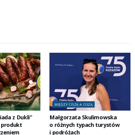
MIĘDZY CISZĄ A CISZĄ
iada z Dukli”
Małgorzata Skulimowska
i produkt
o różnych typach turystów
czeniem
i podróżach