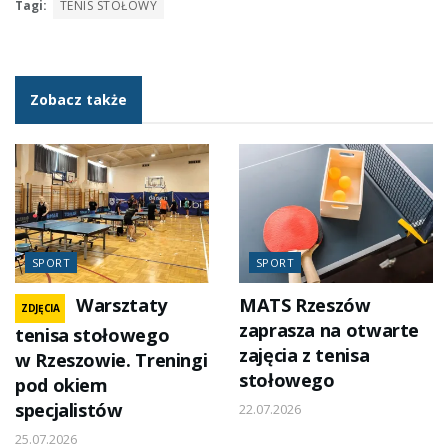
Tagi:
TENIS STOŁOWY
Zobacz także
SPORT
SPORT
Warsztaty
MATS Rzeszów
ZDJĘCIA
zaprasza na otwarte
tenisa stołowego
zajęcia z tenisa
w Rzeszowie. Treningi
stołowego
pod okiem
specjalistów
22.07.2026
25.07.2026