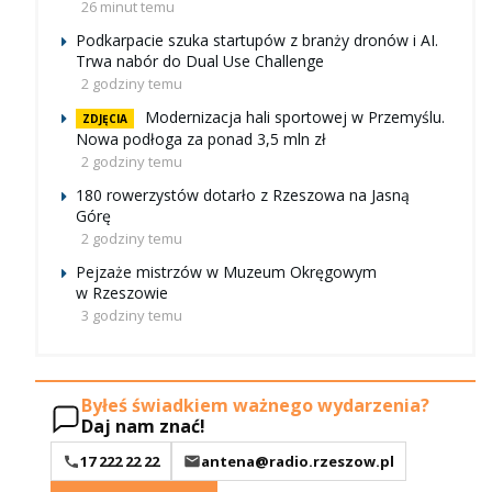
26 minut temu
Podkarpacie szuka startupów z branży dronów i AI.
Trwa nabór do Dual Use Challenge
2 godziny temu
Modernizacja hali sportowej w Przemyślu.
ZDJĘCIA
Nowa podłoga za ponad 3,5 mln zł
2 godziny temu
180 rowerzystów dotarło z Rzeszowa na Jasną
Górę
2 godziny temu
Pejzaże mistrzów w Muzeum Okręgowym
w Rzeszowie
3 godziny temu
Byłeś świadkiem ważnego wydarzenia?
Daj nam znać!
17 222 22 22
antena@radio.rzeszow.pl