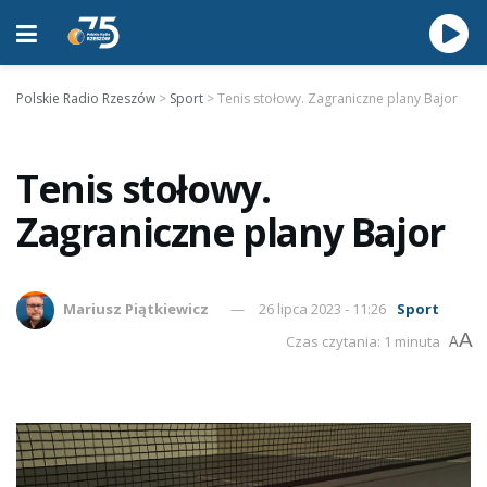
Polskie Radio Rzeszów
>
Sport
>
Tenis stołowy. Zagraniczne plany Bajor
Tenis stołowy.
Zagraniczne plany Bajor
Mariusz Piątkiewicz
26 lipca 2023 - 11:26
Sport
A
Czas czytania: 1 minuta
A