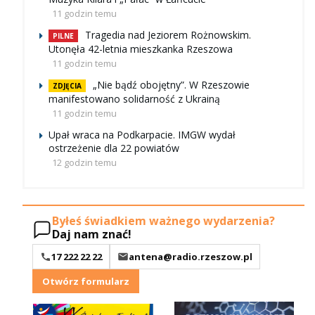
11 godzin temu
Tragedia nad Jeziorem Rożnowskim.
PILNE
Utonęła 42-letnia mieszkanka Rzeszowa
11 godzin temu
„Nie bądź obojętny”. W Rzeszowie
ZDJĘCIA
manifestowano solidarność z Ukrainą
11 godzin temu
Upał wraca na Podkarpacie. IMGW wydał
ostrzeżenie dla 22 powiatów
12 godzin temu
Byłeś świadkiem ważnego wydarzenia?
Daj nam znać!
17 222 22 22
antena@radio.rzeszow.pl
Otwórz formularz