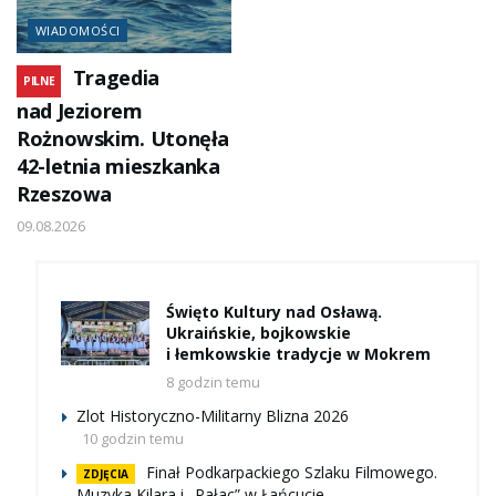
WIADOMOŚCI
Tragedia
PILNE
nad Jeziorem
Rożnowskim. Utonęła
42-letnia mieszkanka
Rzeszowa
09.08.2026
Święto Kultury nad Osławą.
Ukraińskie, bojkowskie
i łemkowskie tradycje w Mokrem
8 godzin temu
Zlot Historyczno-Militarny Blizna 2026
10 godzin temu
Finał Podkarpackiego Szlaku Filmowego.
ZDJĘCIA
Muzyka Kilara i „Pałac” w Łańcucie