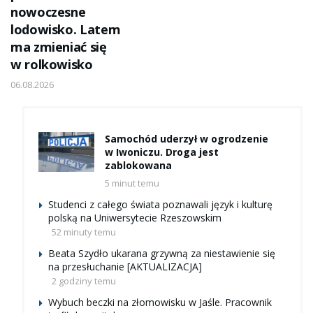
nowoczesne
lodowisko. Latem
ma zmieniać się
w rolkowisko
06.08.2026
Samochód uderzył w ogrodzenie
w Iwoniczu. Droga jest
zablokowana
5 minut temu
Studenci z całego świata poznawali język i kulturę
polską na Uniwersytecie Rzeszowskim
52 minuty temu
Beata Szydło ukarana grzywną za niestawienie się
na przesłuchanie [AKTUALIZACJA]
2 godziny temu
Wybuch beczki na złomowisku w Jaśle. Pracownik