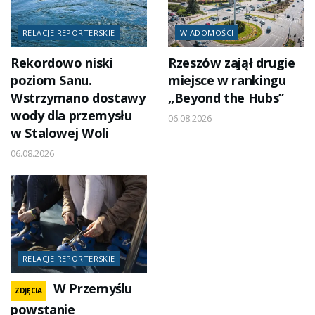
RELACJE REPORTERSKIE
WIADOMOŚCI
Rekordowo niski
Rzeszów zajął drugie
poziom Sanu.
miejsce w rankingu
Wstrzymano dostawy
„Beyond the Hubs”
wody dla przemysłu
06.08.2026
w Stalowej Woli
06.08.2026
RELACJE REPORTERSKIE
W Przemyślu
ZDJĘCIA
powstanie