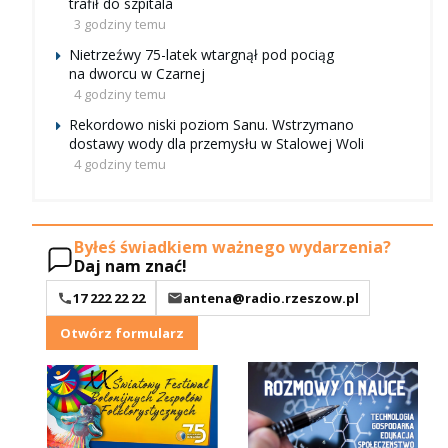
trafił do szpitala
3 godziny temu
Nietrzeźwy 75-latek wtargnął pod pociąg
na dworcu w Czarnej
4 godziny temu
Rekordowo niski poziom Sanu. Wstrzymano
dostawy wody dla przemysłu w Stalowej Woli
4 godziny temu
Byłeś świadkiem ważnego wydarzenia?
Daj nam znać!
17 222 22 22
antena@radio.rzeszow.pl
Otwórz formularz