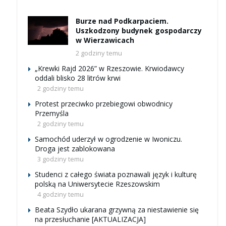
Burze nad Podkarpaciem.
Uszkodzony budynek gospodarczy
w Wierzawicach
2 godziny temu
„Krewki Rajd 2026” w Rzeszowie. Krwiodawcy
oddali blisko 28 litrów krwi
2 godziny temu
Protest przeciwko przebiegowi obwodnicy
Przemyśla
2 godziny temu
Samochód uderzył w ogrodzenie w Iwoniczu.
Droga jest zablokowana
3 godziny temu
Studenci z całego świata poznawali język i kulturę
polską na Uniwersytecie Rzeszowskim
4 godziny temu
Beata Szydło ukarana grzywną za niestawienie się
na przesłuchanie [AKTUALIZACJA]