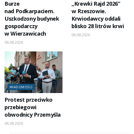
Burze
„Krewki Rajd 2026”
nad Podkarpaciem.
w Rzeszowie.
Uszkodzony budynek
Krwiodawcy oddali
gospodarczy
blisko 28 litrów krwi
w Wierzawicach
06.08.2026
06.08.2026
WIADOMOŚCI
Protest przeciwko
przebiegowi
obwodnicy Przemyśla
06.08.2026