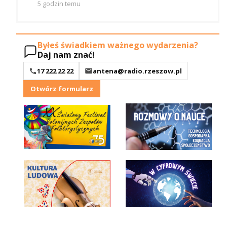
5 godzin temu
Byłeś świadkiem ważnego wydarzenia?
Daj nam znać!
17 222 22 22
antena@radio.rzeszow.pl
Otwórz formularz