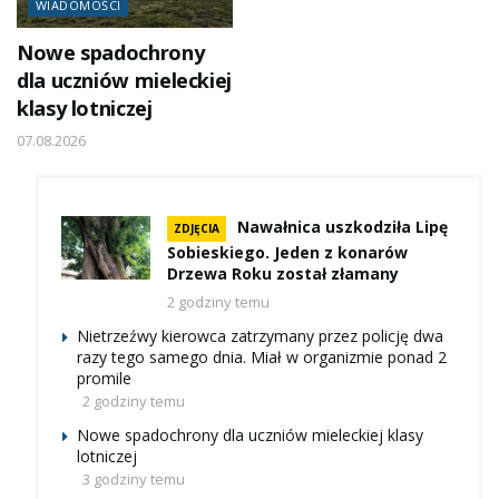
WIADOMOŚCI
Nowe spadochrony
dla uczniów mieleckiej
klasy lotniczej
07.08.2026
Nawałnica uszkodziła Lipę
ZDJĘCIA
Sobieskiego. Jeden z konarów
Drzewa Roku został złamany
2 godziny temu
Nietrzeźwy kierowca zatrzymany przez policję dwa
razy tego samego dnia. Miał w organizmie ponad 2
promile
2 godziny temu
Nowe spadochrony dla uczniów mieleckiej klasy
lotniczej
3 godziny temu