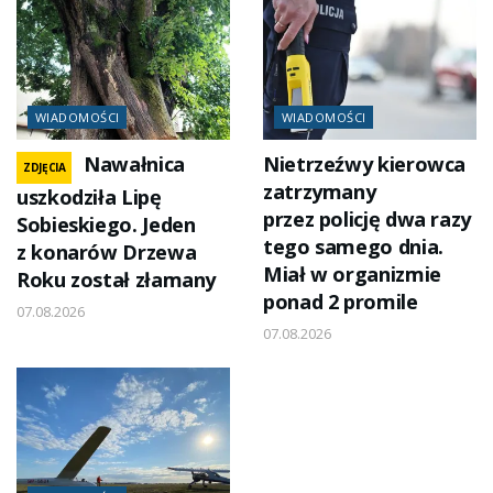
WIADOMOŚCI
WIADOMOŚCI
Nawałnica
Nietrzeźwy kierowca
ZDJĘCIA
zatrzymany
uszkodziła Lipę
przez policję dwa razy
Sobieskiego. Jeden
tego samego dnia.
z konarów Drzewa
Miał w organizmie
Roku został złamany
ponad 2 promile
07.08.2026
07.08.2026