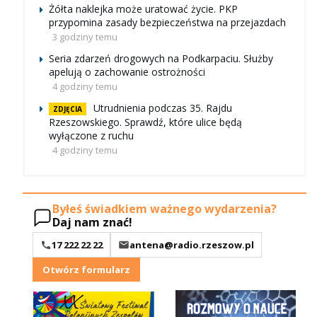
Żółta naklejka może uratować życie. PKP
przypomina zasady bezpieczeństwa na przejazdach
3 godziny temu
Seria zdarzeń drogowych na Podkarpaciu. Służby
apelują o zachowanie ostrożności
4 godziny temu
Utrudnienia podczas 35. Rajdu
ZDJĘCIA
Rzeszowskiego. Sprawdź, które ulice będą
wyłączone z ruchu
4 godziny temu
Byłeś świadkiem ważnego wydarzenia?
Daj nam znać!
17 222 22 22
antena@radio.rzeszow.pl
Otwórz formularz