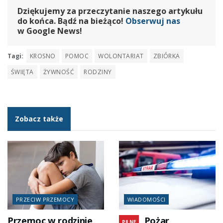
Dziękujemy za przeczytanie naszego artykułu
do końca. Bądź na bieżąco!
Obserwuj nas
w Google News!
Tagi:
KROSNO
POMOC
WOLONTARIAT
ZBIÓRKA
ŚWIĘTA
ŻYWNOŚĆ
RODZINY
Zobacz także
PRZECIW PRZEMOCY
WIADOMOŚCI
Przemoc w rodzinie
Pożar
PILNE