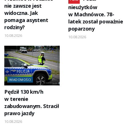
nie zawsze jest
nieużytków
widoczna. Jak
w Machnówce. 78-
pomaga asystent
latek został poważnie
rodziny?
poparzony
10.08.2026
10.08.2026
WIADOMOŚCI
Pędził 130 km/h
w terenie
zabudowanym. Stracił
prawo jazdy
10.08.2026