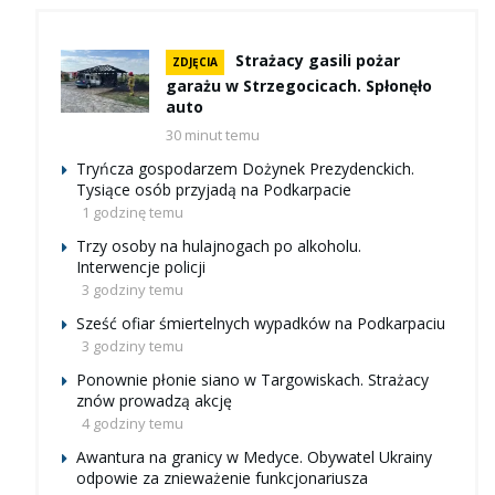
Strażacy gasili pożar
ZDJĘCIA
garażu w Strzegocicach. Spłonęło
auto
30 minut temu
Tryńcza gospodarzem Dożynek Prezydenckich.
Tysiące osób przyjadą na Podkarpacie
1 godzinę temu
Trzy osoby na hulajnogach po alkoholu.
Interwencje policji
3 godziny temu
Sześć ofiar śmiertelnych wypadków na Podkarpaciu
3 godziny temu
Ponownie płonie siano w Targowiskach. Strażacy
znów prowadzą akcję
4 godziny temu
Awantura na granicy w Medyce. Obywatel Ukrainy
odpowie za znieważenie funkcjonariusza