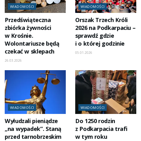
WIADOMOŚCI
WIADOMOŚCI
Przedświąteczna
Orszak Trzech Króli
zbiórka żywności
2026 na Podkarpaciu –
w Krośnie.
sprawdź gdzie
Wolontariusze będą
i o której godzinie
czekać w sklepach
05.01.2026
26.03.2026
WIADOMOŚCI
WIADOMOŚCI
Wyłudzali pieniądze
Do 1250 rodzin
„na wypadek”. Staną
z Podkarpacia trafi
przed tarnobrzeskim
w tym roku