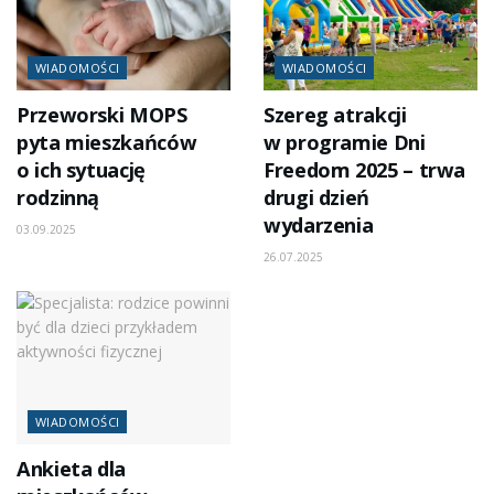
WIADOMOŚCI
WIADOMOŚCI
Przeworski MOPS
Szereg atrakcji
pyta mieszkańców
w programie Dni
o ich sytuację
Freedom 2025 – trwa
rodzinną
drugi dzień
wydarzenia
03.09.2025
26.07.2025
WIADOMOŚCI
Ankieta dla