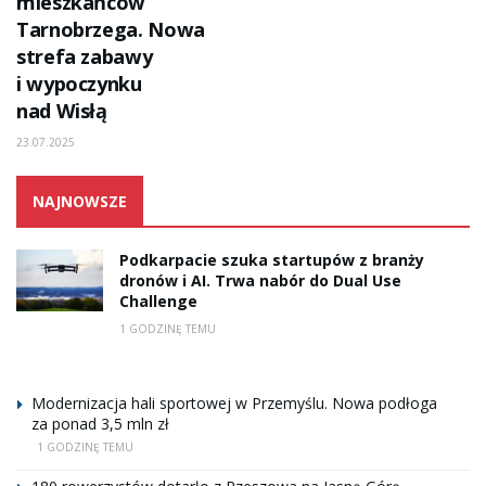
mieszkańców
Tarnobrzega. Nowa
strefa zabawy
i wypoczynku
nad Wisłą
23.07.2025
NAJNOWSZE
Podkarpacie szuka startupów z branży
dronów i AI. Trwa nabór do Dual Use
Challenge
1 GODZINĘ TEMU
Modernizacja hali sportowej w Przemyślu. Nowa podłoga
za ponad 3,5 mln zł
1 GODZINĘ TEMU