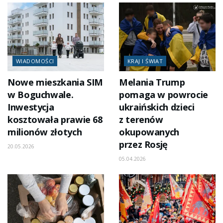
WIADOMOŚCI
KRAJ I ŚWIAT
Nowe mieszkania SIM
Melania Trump
w Boguchwale.
pomaga w powrocie
Inwestycja
ukraińskich dzieci
kosztowała prawie 68
z terenów
milionów złotych
okupowanych
przez Rosję
20.05.2026
05.04.2026