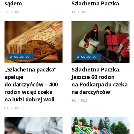
sądem
Szlachetna Paczka
31.12.2025
13.12.2025
WIADOMOŚCI
WIADOMOŚCI
„Szlachetna paczka”
Szlachetna Paczka.
apeluje
Jeszcze 60 rodzin
do darczyńców – 400
na Podkarpaciu czeka
rodzin wciąż czeka
na darczyńców
na ludzi dobrej woli
30.11.2025
03.12.2025