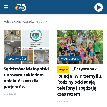
Polskie Radio Rzeszów
>
rodziny
WIADOMOŚCI
WIADOMOŚCI
Sędziszów Małopolski
„Przystanek
ZDJĘCIA
z nowym zakładem
Relacja” w Przemyślu.
opiekuńczym dla
Rodziny odkładają
pacjentów
telefony i spędzają
czas razem
07.08.2026
05.08.2026