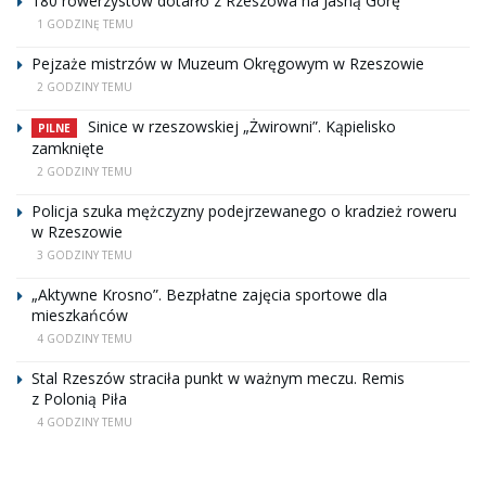
180 rowerzystów dotarło z Rzeszowa na Jasną Górę
1 GODZINĘ TEMU
Pejzaże mistrzów w Muzeum Okręgowym w Rzeszowie
2 GODZINY TEMU
Sinice w rzeszowskiej „Żwirowni”. Kąpielisko
PILNE
zamknięte
2 GODZINY TEMU
Policja szuka mężczyzny podejrzewanego o kradzież roweru
w Rzeszowie
3 GODZINY TEMU
„Aktywne Krosno”. Bezpłatne zajęcia sportowe dla
mieszkańców
4 GODZINY TEMU
Stal Rzeszów straciła punkt w ważnym meczu. Remis
z Polonią Piła
4 GODZINY TEMU