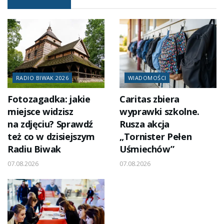
RADIO BIWAK 2026
WIADOMOŚCI
Fotozagadka: jakie
Caritas zbiera
miejsce widzisz
wyprawki szkolne.
na zdjęciu? Sprawdź
Rusza akcja
też co w dzisiejszym
„Tornister Pełen
Radiu Biwak
Uśmiechów”
07.08.2026
07.08.2026