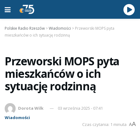
Polskie Radio Rzeszów
>
Wiadomości
>
Przeworski MOPS pyta
mieszkańców o ich sytuację rodzinną
Przeworski MOPS pyta
mieszkańców o ich
sytuację rodzinną
Dorota Wilk
03 września 2025 - 07:41
Wiadomości
A
Czas czytania: 1 minuta
A