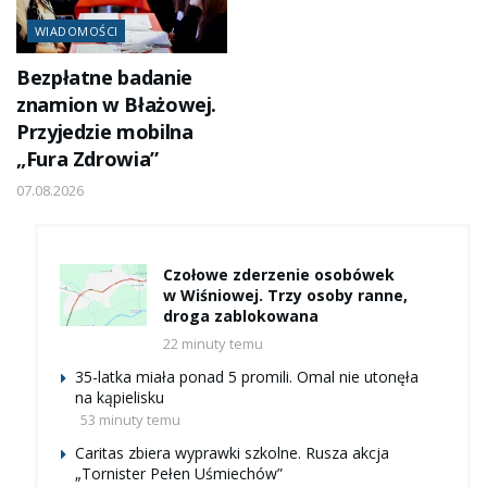
WIADOMOŚCI
Bezpłatne badanie
znamion w Błażowej.
Przyjedzie mobilna
„Fura Zdrowia”
07.08.2026
Czołowe zderzenie osobówek
w Wiśniowej. Trzy osoby ranne,
droga zablokowana
22 minuty temu
35-latka miała ponad 5 promili. Omal nie utonęła
na kąpielisku
53 minuty temu
Caritas zbiera wyprawki szkolne. Rusza akcja
„Tornister Pełen Uśmiechów”