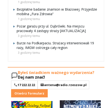
1 godzinę temu
Bezpłatne badanie znamion w Błażowej. Przyjedzie
mobilna „Fura Zdrowia”
1 godzinę temu
Pożar garażu przy ul. Dąbrówki. Na miejscu
pracowały 4 zastępy straży [AKTUALIZACJA]
3 godziny temu
Burze na Podkarpaciu. Strażacy interweniowali 19
razy, IMGW ostrzega cały region
3 godziny temu
Byłeś świadkiem ważnego wydarzenia?
Daj nam znać!
17 222 22 22
antena@radio.rzeszow.pl
Otwórz formularz